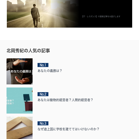
【ザ・レスポンス】の最新記事をお届けします
北岡秀紀の人気の記事
No.1
あなたの義務は？
No.2
あなたは動物的経営者？人間的経営者？
No.3
なぜ途上国に学校を建ててはいけないのか？