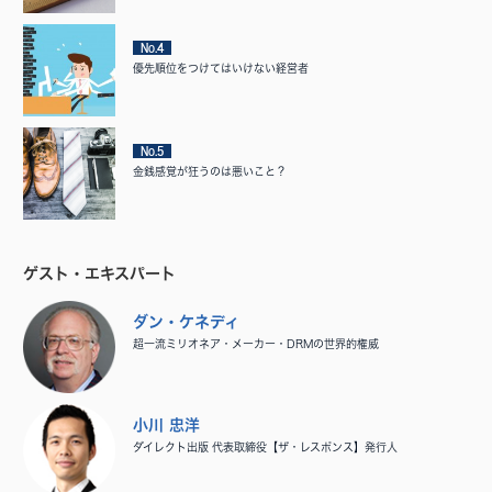
No.4
優先順位をつけてはいけない経営者
No.5
金銭感覚が狂うのは悪いこと？
ゲスト・エキスパート
ダン・ケネディ
超一流ミリオネア・メーカー・DRMの世界的権威
小川 忠洋
ダイレクト出版 代表取締役【ザ・レスポンス】発行人