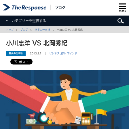
ブログ
カテゴリーを選択する
トップ
>
ブログ
>
社長の仕事術
> 小川忠洋 VS 北岡秀紀
小川忠洋 VS 北岡秀紀
社長の仕事術
2013.2.1 ｜
ビジネス 成功
,
マインド