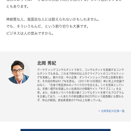
ともあります。
神経質な人、真面目な人には耐えられないかもしれません。
でも、そういうもんだ、という割り切りも大事です。
ビジネスは人の営みですから。
北岡 秀紀
マーケティングコンサルタントであり、コンサルタントを指導するコンサ
ルタントでもある。これまで約900以上のクライアントのコンサルティン
グを実施し、数々の店・中小企業・オンラインショップの売上改善を果た
す。その成功率は91.7％を誇る。（2011年10月現在）単に机上の空論で
はなく、「自身で実証済みのノウハウだけを伝える」ことを信条としてい
る。年商１億円を突破したい社長向けの情報サイト『オクゴエ！』を主
宰。また、自身のノウハウを受け継ぐコンサルタントを育てるプログラム
を主催しており、一人あたりの参加費は350万円という超高額にも関わら
ず、申込が殺到。参加希望者の77%以上を断っている。
北岡秀紀の記事一覧