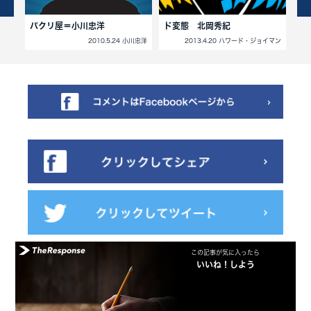
パクリ屋＝小川忠洋
ド変態 北岡秀紀
お
北岡秀紀
2010.5.24 小川忠洋
2013.4.20 ハワード・ジョイマン
この記事が気に入ったら
いいね！しよう