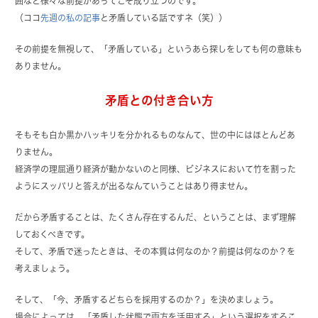
囲など様々な前提があってこそ成り立つのです。
（ココ
先週の私の記事
と矛盾している話ですネ（笑））
その前提を無視して、「矛盾している」というあら探しをしても何の意味も
ありません。
矛盾との付き合い方
そもそも白か黒かハッキリを分かれるものなんて、世の中にはほとんどあ
りません。
経済学の理屈通り経済が動かないのと同様、ビジネスにおいて竹を割った
ようにスッパリと答えが出るなんていうことはあり得ません。
だから矛盾することは、たくさん存在するんだ、ということは、まず理解
しておくべきです。
そして、矛盾で迷ったときは、その本質は何なのか？前提は何なのか？を
考えましょう。
そして、「今、矛盾するどちらを採用するのか？」を決めましょう。
場合によっては、「矛盾した状態で両方を活用する」という選択をするこ