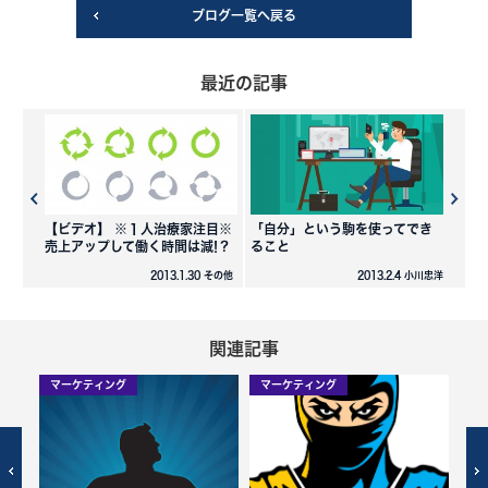
ブログ一覧へ戻る
最近の記事
【ビデオ】 ※１人治療家注目※
「自分」という駒を使ってでき
売上アップして働く時間は減!？
ること
2013.1.30 その他
2013.2.4 小川忠洋
関連記事
マーケティング
マーケティング
社