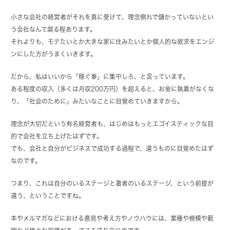
小さな会社の経営者がそれを真に受けて、理念倒れで儲かっていないとい
う会社なんて腐る程あります。
それよりも、モテたいとか大きな家に住みたいとか個人的な欲求をエンジ
ンにした方がうまくいきます。
だから、私はいいから「稼ぐ事」に集中しろ、と言っています。
ある程度の収入（多くは月収200万円）を超えると、お金に執着がなくな
り、「社会のために」みたいなことに目覚めていきますから。
理念が大切だという有名経営者も、はじめはもっとエゴイスティックな目
的で会社を立ち上げたはずです。
でも、会社と自分がビジネスで成功する過程で、違うものに目覚めたはず
なのです。
つまり、これは自分のいるステージと著者のいるステージ、という前提が
違う、ということですね。
本やメルマガなどにおける意見や考え方やノウハウには、業種や規模や範