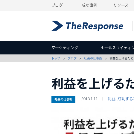
ブログ
成功事例
リソース
マーケティング
セールスライティ
トップ
>
ブログ
>
社長の仕事術
> 利益を上げるため
利益を上げる
利益
成功する
2013.1.11 ｜
,
社長の仕事術