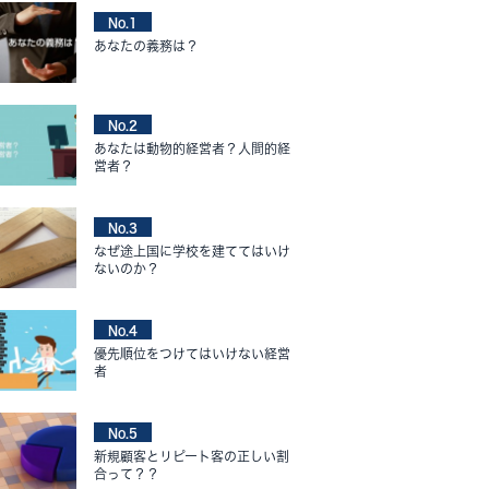
No.1
あなたの義務は？
No.2
あなたは動物的経営者？人間的経
営者？
No.3
なぜ途上国に学校を建ててはいけ
ないのか？
No.4
優先順位をつけてはいけない経営
者
No.5
新規顧客とリピート客の正しい割
合って？？