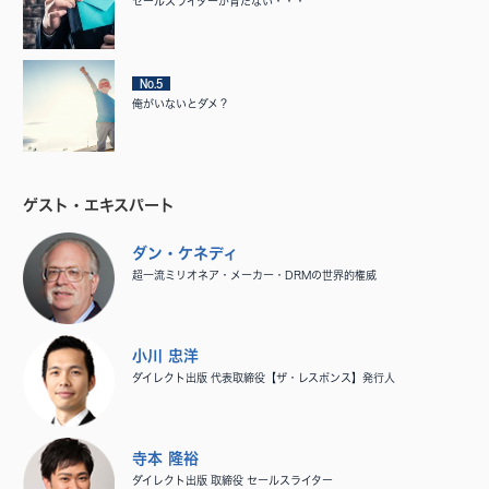
セールスライターが育たない・・・
No.5
俺がいないとダメ？
ゲスト・エキスパート
ダン・ケネディ
超一流ミリオネア・メーカー・DRMの世界的権威
小川 忠洋
ダイレクト出版 代表取締役【ザ・レスポンス】発行人
寺本 隆裕
ダイレクト出版 取締役 セールスライター