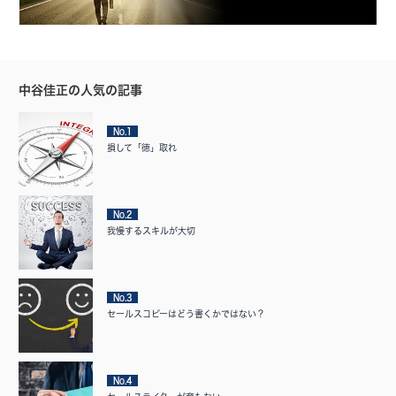
中谷佳正の人気の記事
No.1
損して「徳」取れ
No.2
我慢するスキルが大切
No.3
セールスコピーはどう書くかではない？
No.4