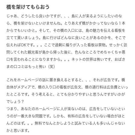
橋を架けてもらおう
じゃあ、どうしたら良いかですが、、、島に人が来るようにしたいのな
ら、橋を架けないといけませんね。とりあえず橋がかかってないなら１本
からでもいいかと。そして、その橋の入口には、島の魅力を伝える看板を
立てて貰いましょう。島に行けばどんなに良いことがあるのかを、そこで
伝えればOKです。。。ここで過剰に煽りが入った看板は禁物。せっかく訪
問してくれた観光客が島から帰った後に、色んなところでめちゃくちゃ悪
口を言われることになりますから。。。ネットの世界は怖いです、おばさ
まの口コミはもっと怖い（笑）
これをホームページの話に置き換えるとすると、、、それが広告です。橋
自体がメディアで、橋の入り口の看板が広告文、橋の通行料は広告費といっ
たところです。そう考えると、とても分かりやすいと思うんですがいかが
でしょう？
つまり、あなたのホームページに人が来ないのは、広告をしていないとい
うのが一番大きな問題です。しかも、有料の広告をしていない場合がほと
んどのはず。。。無料でなんとかしようと試みている人も多いんじゃない
かと思います。