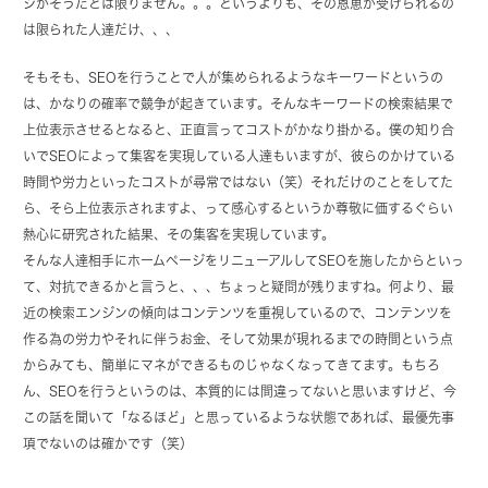
ジがそうだとは限りません。。。というよりも、その恩恵が受けられるの
は限られた人達だけ、、、
そもそも、SEOを行うことで人が集められるようなキーワードというの
は、かなりの確率で競争が起きています。そんなキーワードの検索結果で
上位表示させるとなると、正直言ってコストがかなり掛かる。僕の知り合
いでSEOによって集客を実現している人達もいますが、彼らのかけている
時間や労力といったコストが尋常ではない（笑）それだけのことをしてた
ら、そら上位表示されますよ、って感心するというか尊敬に価するぐらい
熱心に研究された結果、その集客を実現しています。
そんな人達相手にホームページをリニューアルしてSEOを施したからといっ
て、対抗できるかと言うと、、、ちょっと疑問が残りますね。何より、最
近の検索エンジンの傾向はコンテンツを重視しているので、コンテンツを
作る為の労力やそれに伴うお金、そして効果が現れるまでの時間という点
からみても、簡単にマネができるものじゃなくなってきてます。もちろ
ん、SEOを行うというのは、本質的には間違ってないと思いますけど、今
この話を聞いて「なるほど」と思っているような状態であれば、最優先事
項でないのは確かです（笑）