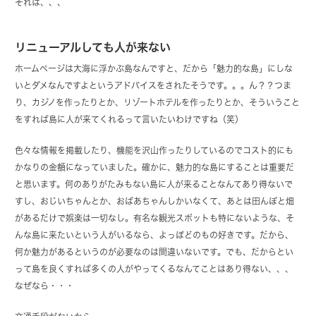
それは、、、
リニューアルしても人が来ない
ホームページは大海に浮かぶ島なんですと、だから「魅力的な島」にしな
いとダメなんですよというアドバイスをされたそうです。。。ん？？つま
り、カジノを作ったりとか、リゾートホテルを作ったりとか、そういうこと
をすれば島に人が来てくれるって言いたいわけですね（笑）
色々な情報を掲載したり、機能を沢山作ったりしているのでコスト的にも
かなりの金額になっていました。確かに、魅力的な島にすることは重要だ
と思います。何のありがたみもない島に人が来ることなんてあり得ないで
すし、おじいちゃんとか、おばあちゃんしかいなくて、あとは田んぼと畑
があるだけで娯楽は一切なし。有名な観光スポットも特にないような、そ
んな島に来たいという人がいるなら、よっぽどのもの好きです。だから、
何か魅力があるというのが必要なのは間違いないです。でも、だからとい
って島を良くすれば多くの人がやってくるなんてことはあり得ない、、、
なぜなら・・・