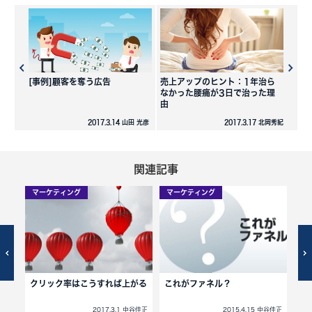
[事例]顧客を奪う広告
売上アップのヒント：1年治ら
なかった腰痛が3日で治った理
由
2017.3.14 山田 光彦
2017.3.17 北岡秀紀
関連記事
マーケティング
マーケティング
マ
クリック率はこうすれば上がる
これがファネル？
ス
中谷佳正
2017.3.1 中谷佳正
2015.4.15 中谷佳正