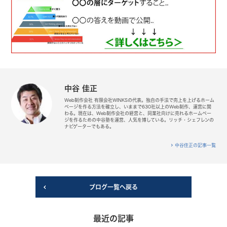
中谷 佳正
Web制作会社 有限会社WINKSの代表。独自の手法で売上を上げるホーム
ページを作る方法を確立し、いままで630社以上のWeb制作、運営に関
わる。現在は、Web制作会社の経営と、同業社向けに売れるホームペー
ジを作るための中谷塾を運営、人気を博している。リッチ・シェフレンの
ナビゲーターでもある。
中谷佳正の記事一覧
ブログ一覧へ戻る
最近の記事