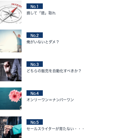
No.1
損して「徳」取れ
No.2
俺がいないとダメ？
No.3
どちらの販売を自動化すべきか？
No.4
オンリーワン＝ナンバーワン
No.5
セールスライターが育たない・・・