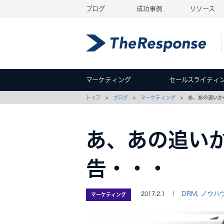
ブログ
成功事例
リソース
マーケティング
セールスライティ
トップ
>
ブログ
>
マーケティング
> あ、あの追い
あ、あの追い
告・・・
DRM
ノウハ
2017.2.1 ｜
,
マーケティング