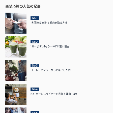
西埜巧祐の人気の記事
No.1
[実証済]名刺から契約を取る方法
No.2
“あーまずい!もう一杯!”が凄い理由
No.3
コート・マフラーなしで過ごした件
No.4
No1セールスライターを目指す理由 Part1
No.5