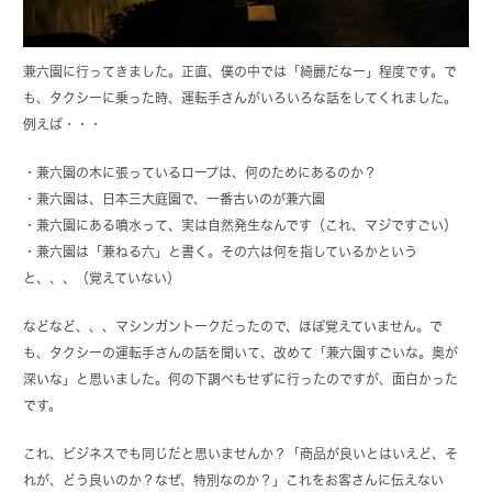
兼六園に行ってきました。正直、僕の中では「綺麗だなー」程度です。で
も、タクシーに乗った時、運転手さんがいろいろな話をしてくれました。
例えば・・・
・兼六園の木に張っているロープは、何のためにあるのか？
・兼六園は、日本三大庭園で、一番古いのが兼六園
・兼六園にある噴水って、実は自然発生なんです（これ、マジですごい）
・兼六園は「兼ねる六」と書く。その六は何を指しているかという
と、、、（覚えていない）
などなど、、、マシンガントークだったので、ほぼ覚えていません。で
も、タクシーの運転手さんの話を聞いて、改めて「兼六園すごいな。奥が
深いな」と思いました。何の下調べもせずに行ったのですが、面白かった
です。
これ、ビジネスでも同じだと思いませんか？「商品が良いとはいえど、そ
れが、どう良いのか？なぜ、特別なのか？」これをお客さんに伝えない