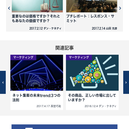
重要なのは価格ですか？それと
プチレポート：レスポンス・サ
もあなたの価値ですか？
ミット
2017.2.12 ダン・ケネディ
2017.2.14 山田 光彦
関連記事
マーケティング
マーケティング
マ
ネット集客の未来trend:3つの
その商品、正しい市場に出して
魅
法則
いますか？
のp
西埜巧祐
2017.4.17 西埜巧祐
2016.12.4 ダン・ケネディ