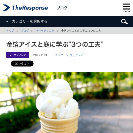
ブログ
カテゴリーを選択する
トップ
>
ブログ
>
マーケティング
> 金箔アイスと庭に学ぶ”3つの工夫”
金箔アイスと庭に学ぶ”3つの工夫”
マーケティング
2017.2.13 ｜
メッセージ
,
売上アップ