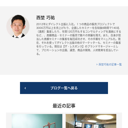
西埜 巧祐
2012年にダイレクト出版に入社。１つの商品の販売プロジェクトで
3000万円以上を売上げたり、企画したセミナーを告知後8時間で140名
（満席）集客したり、年間120万円もするコンサルティングを満員にする
など、、高額商品・セミナーの販売で数々の実績を残す。また、自身が担
当した高額セミナーの集客を毎回成功させ、その手順をマニュアル化。現
在、それを使ってダイレクト出版の他のマーケッターも、セミナーの集客
を行っている。現在は【ザ・レスポンス】のブランドマネージャーとし
て、プロモーションの企画、運営、商品の開発、人材教育を担当してい
る。
西埜巧祐の記事一覧
ブログ一覧へ戻る
最近の記事