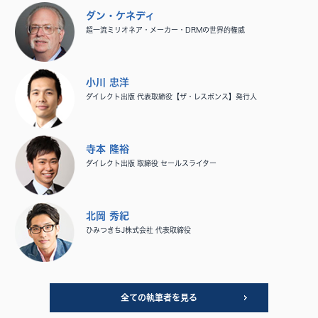
ダン・ケネディ
超一流ミリオネア・メーカー・DRMの世界的権威
小川 忠洋
ダイレクト出版 代表取締役【ザ・レスポンス】発行人
寺本 隆裕
ダイレクト出版 取締役 セールスライター
北岡 秀紀
ひみつきちJ株式会社 代表取締役
全ての執筆者を見る