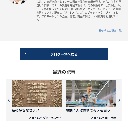
など、、高額商品・セミナーの販売で数々の実績を残す。また、自身が担
当した高額セミナーの集客を毎回成功させ、その手順をマニュアル化。現
在、それを使ってダイレクト出版の他のマーケッターも、セミナーの集客
を行っている。現在は【ザ・レスポンス】のブランドマネージャーとし
て、プロモーションの企画、運営、商品の開発、人材教育を担当してい
る。
西埜巧祐の記事一覧
ブログ一覧へ戻る
最近の記事
私の好きなセリフ
事例：人は感情でモノを買う
2017.4.23 ダン・ケネディ
2017.4.25 山田 光彦