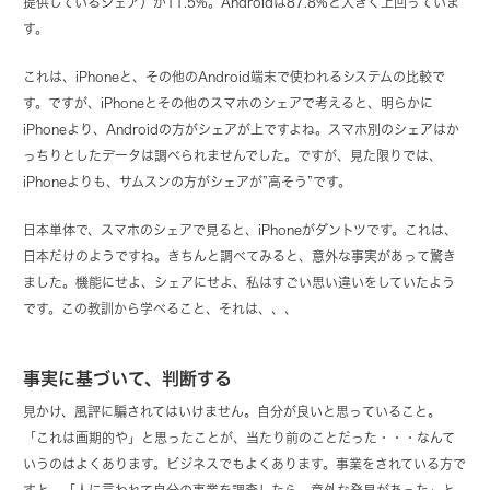
提供しているシェア）が11.5%。Androidは87.8%と大きく上回っていま
す。
これは、iPhoneと、その他のAndroid端末で使われるシステムの比較で
す。ですが、iPhoneとその他のスマホのシェアで考えると、明らかに
iPhoneより、Androidの方がシェアが上ですよね。スマホ別のシェアはか
っちりとしたデータは調べられませんでした。ですが、見た限りでは、
iPhoneよりも、サムスンの方がシェアが”高そう”です。
日本単体で、スマホのシェアで見ると、iPhoneがダントツです。これは、
日本だけのようですね。きちんと調べてみると、意外な事実があって驚き
ました。機能にせよ、シェアにせよ、私はすごい思い違いをしていたよう
です。この教訓から学べること、それは、、、
事実に基づいて、判断する
見かけ、風評に騙されてはいけません。自分が良いと思っていること。
「これは画期的や」と思ったことが、当たり前のことだった・・・なんて
いうのはよくあります。ビジネスでもよくあります。事業をされている方で
すと、「人に言われて自分の事業を調査したら、意外な発見があった」と