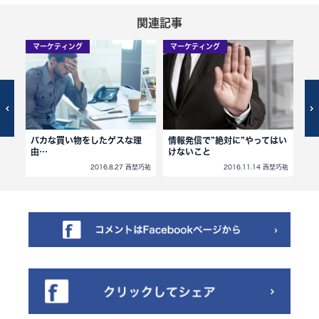
関連記事
マーケティング
マーケティング
マ
カ
バカな買い物をしたゲスな理
情報発信で”絶対に”やってはい
迷
由…
けないこと
ー
西埜巧祐
2016.8.27 西埜巧祐
2016.11.14 西埜巧祐