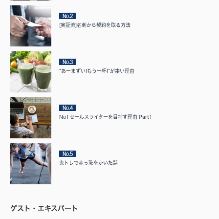
No.2
[実証済]名刺から契約を取る方法
No.3
“あーまずい!もう一杯!”が凄い理由
No.4
No1セールスライターを目指す理由 Part1
No.5
鬼トレで赤っ恥をかいた話
ゲスト・エキスパート