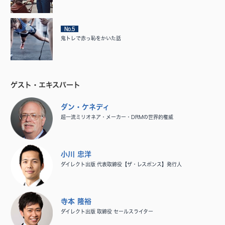
No.5
鬼トレで赤っ恥をかいた話
ゲスト・エキスパート
ダン・ケネディ
超一流ミリオネア・メーカー・DRMの世界的権威
小川 忠洋
ダイレクト出版 代表取締役【ザ・レスポンス】発行人
寺本 隆裕
ダイレクト出版 取締役 セールスライター