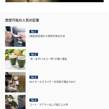
西埜巧祐の人気の記事
No.1
[実証済]名刺から契約を取る方法
No.2
“あーまずい!もう一杯!”が凄い理由
No.3
No1セールスライターを目指す理由 Part1
No.4
コート・マフラーなしで過ごした件