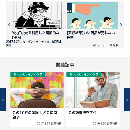
YouTubeを利用した画期的な
[実験結果]いい商品が売れない
DRM
理由
2017.1.29 ニセ・ダン・ケネディのニセDRM
講座
2017.1.31 山田 光彦
関連記事
セールスライティング
セールスライティング
セ
て,売
この10秒の議論↓,どこに問
この読書法を学べ
封
題？
が
西埜巧祐
2017.2.27 西埜巧祐
2019.5.20 西埜巧祐