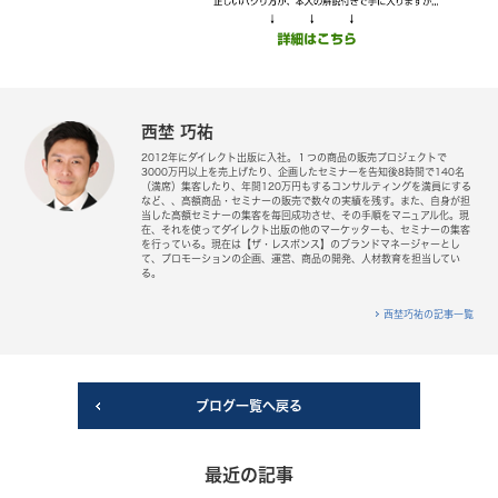
西埜 巧祐
2012年にダイレクト出版に入社。１つの商品の販売プロジェクトで
3000万円以上を売上げたり、企画したセミナーを告知後8時間で140名
（満席）集客したり、年間120万円もするコンサルティングを満員にする
など、、高額商品・セミナーの販売で数々の実績を残す。また、自身が担
当した高額セミナーの集客を毎回成功させ、その手順をマニュアル化。現
在、それを使ってダイレクト出版の他のマーケッターも、セミナーの集客
を行っている。現在は【ザ・レスポンス】のブランドマネージャーとし
て、プロモーションの企画、運営、商品の開発、人材教育を担当してい
る。
西埜巧祐の記事一覧
ブログ一覧へ戻る
最近の記事