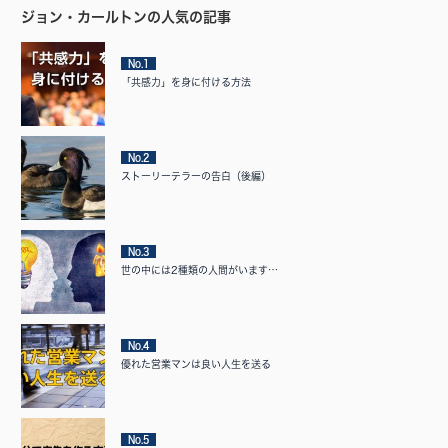
ジョン・カールトンの人気の記事
No.1
「共感力」を身に付ける方法
No.2
ストーリーテラーの告白（後編）
No.3
世の中には2種類の人間がいます…
No.4
優れた営業マンは良い人生を送る
No.5