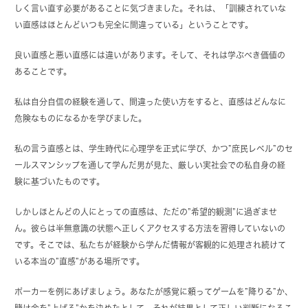
しく言い直す必要があることに気づきました。それは、「訓練されていな
い直感はほとんどいつも完全に間違っている」ということです。
良い直感と悪い直感には違いがあります。そして、それは学ぶべき価値の
あることです。
私は自分自信の経験を通して、間違った使い方をすると、直感はどんなに
危険なものになるかを学びました。
私の言う直感とは、学生時代に心理学を正式に学び、かつ”庶民レベル”のセ
ールスマンシップを通して学んだ男が見た、厳しい実社会での私自身の経
験に基づいたものです。
しかしほとんどの人にとっての直感は、ただの”希望的観測”に過ぎませ
ん。彼らは半無意識の状態へ正しくアクセスする方法を習得していないの
です。そこでは、私たちが経験から学んだ情報が客観的に処理され続けて
いる本当の”直感”がある場所です。
ポーカーを例にあげましょう。あなたが感覚に頼ってゲームを”降りる”か、
賭け金を”上げる”かを決めたとして、それが結果として正しい判断になるこ