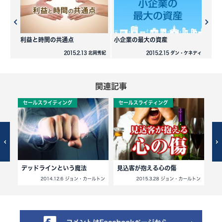
利益と時間の共通点
小企業の最大の資産
2015.2.13 北岡秀紀
2015.2.15 ダン・ケネディ
関連記事
セールスライティング
セールスライティング
セ
デッドラインという魔法
見込客が抱える心の傷
起
小川忠洋
2014.12.6 ジョン・カールトン
2015.3.28 ジョン・カールトン