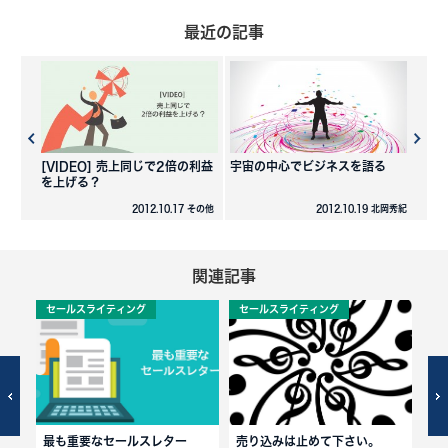
最近の記事
[VIDEO] 売上同じで2倍の利益
宇宙の中心でビジネスを語る
を上げる？
2012.10.17 その他
2012.10.19 北岡秀紀
関連記事
セールスライティング
セールスライティング
セ
く秘
最も重要なセールスレター
売り込みは止めて下さい。
よ