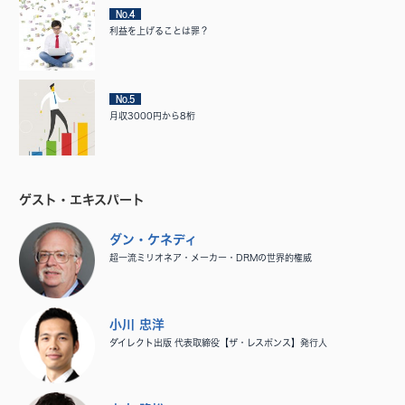
No.4
利益を上げることは罪？
No.5
月収3000円から8桁
ゲスト・エキスパート
ダン・ケネディ
超一流ミリオネア・メーカー・DRMの世界的権威
小川 忠洋
ダイレクト出版 代表取締役【ザ・レスポンス】発行人