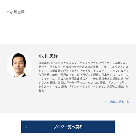
－
小川忠洋
小川 忠洋
読者累計30万2163人を誇るマーケティングメルマガ『ザ・レスポンス』
発行人、ダイレクト出版株式会社代表取締役社長。『ザ・レスポンス』の
他にも、読者累計14万5000人の『デイリーインスピレーション』などを
毎日発行。年間１億通以上メールマガジンを配信。日本ナンバーワン・マ
ーケッターにも選ばれた神田昌典氏など、一流の経営者とも提携を結びビ
ジネスを展開。著書に『自分を不幸にしない13の習慣』『フリーで利益
を生み出す４５の鉄則』『インターネットマーケティング最強の戦略』が
ある。
小川忠洋の記事一覧
ブログ一覧へ戻る