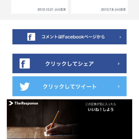
小川忠洋
2010.10.21 小川忠洋
2010.7.8 小川忠洋
この記事が気に入ったら
いいね！しよう