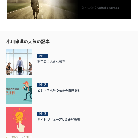
【ザ・レスポンス】の最新記事をお届けします
小川忠洋の人気の記事
No.1
経営者に必要な思考
No.2
ビジネス成功のための自己批判
No.3
サイト:リニューアル＆正解発表