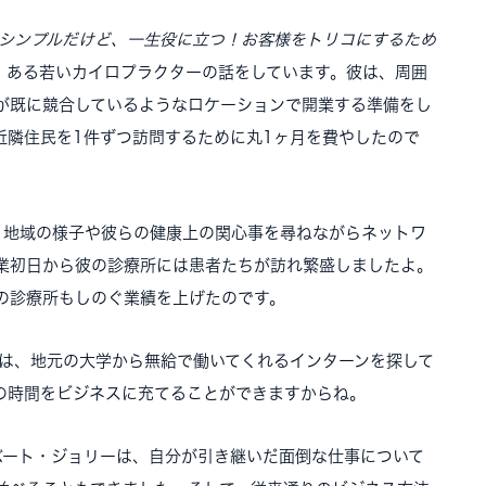
 シンプルだけど、一生役に立つ！お客様をトリコにするため
、ある若いカイロプラクターの話をしています。彼は、周囲
が既に競合しているようなロケーションで開業する準備をし
近隣住民を1件ずつ訪問するために丸1ヶ月を費やしたので
し、地域の様子や彼らの健康上の関心事を尋ねながらネットワ
業初日から彼の診療所には患者たちが訪れ繁盛しましたよ。
の診療所もしのぐ業績を上げたのです。
ーは、地元の大学から無給で働いてくれるインターンを探して
の時間をビジネスに充てることができますからね。
ューバート・ジョリーは、自分が引き継いだ面倒な仕事について