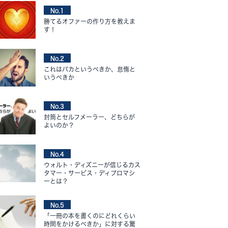
No.1
勝てるオファーの作り方を教えま
す！
No.2
これはバカというべきか、怠惰と
いうべきか
No.3
封筒とセルフメーラー、どちらが
よいのか？
No.4
ウォルト・ディズニーが信じるカス
タマー・サービス・ディプロマシ
ーとは？
No.5
「一冊の本を書くのにどれくらい
時間をかけるべきか」に対する驚