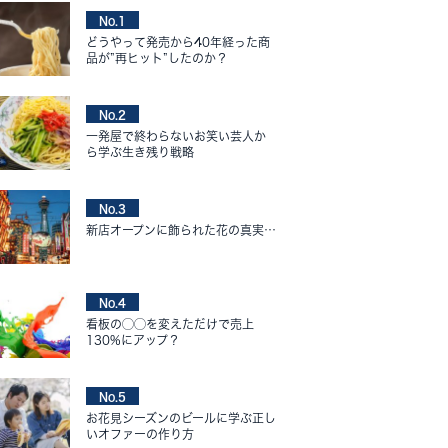
No.1
どうやって発売から40年経った商
品が”再ヒット”したのか？
No.2
一発屋で終わらないお笑い芸人か
ら学ぶ生き残り戦略
No.3
新店オープンに飾られた花の真実…
No.4
看板の◯◯を変えただけで売上
130%にアップ？
No.5
お花見シーズンのビールに学ぶ正し
いオファーの作り方