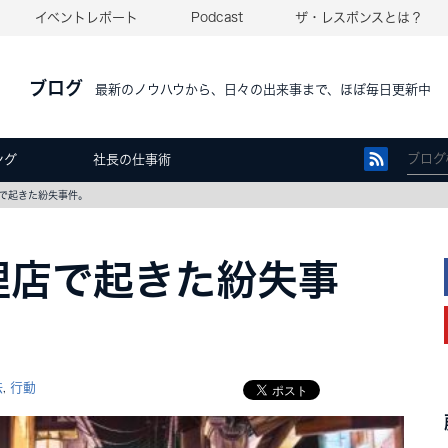
イベントレポート
Podcast
ザ・レスポンスとは？
ブログ
最新のノウハウから、日々の出来事まで、ほぼ毎日更新中
ング
社長の仕事術
で起きた紛失事件。
理店で起きた紛失事
法
行動
,