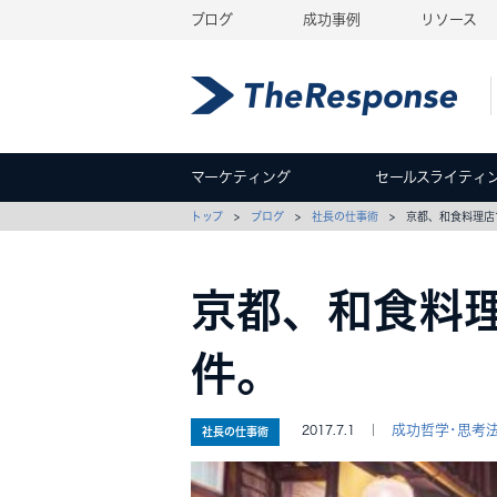
ブログ
成功事例
リソース
マーケティング
セールスライティ
トップ
>
ブログ
>
社長の仕事術
> 京都、和食料理店
京都、和食料
件。
成功哲学･思考
2017.7.1 ｜
社長の仕事術