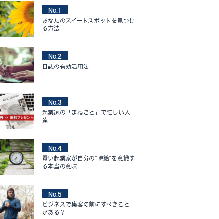
No.1
あなたのスイートスポットを見つけ
る方法
No.2
日誌の有効活用法
No.3
起業家の「まねごと」で忙しい人
達
No.4
賢い起業家が自分の”時給”を意識す
る本当の意味
No.5
ビジネスで集客の前にすべきこと
がある？