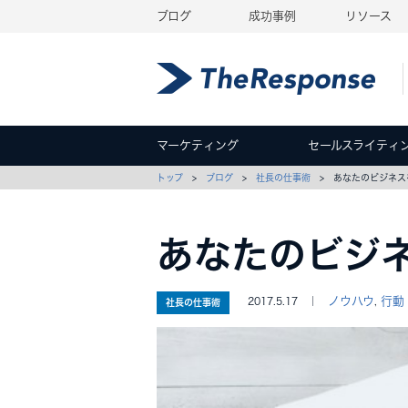
ブログ
成功事例
リソース
マーケティング
セールスライティ
トップ
>
ブログ
>
社長の仕事術
> あなたのビジネス
あなたのビジ
ノウハウ
行動
2017.5.17 ｜
,
社長の仕事術