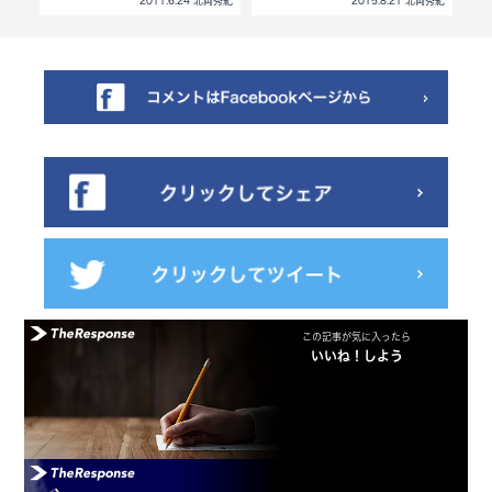
北岡秀紀
2011.6.24 北岡秀紀
2015.8.21 北岡秀紀
この記事が気に入ったら
いいね！しよう