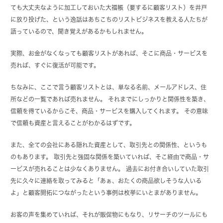
ても大丈夫なように加工しておいた大福帳（要するに顧客リスト）を井戸
に放り投げた、という逸話はあちこちのリストビジネスを教える人たちが
語っているので、聞き覚えがあるかもしれません。
実際、お金がなくなっても顧客リストがあれば、そこに商品・サービスを
売れば、すぐに復活が可能です。
ちなみに、ここで言う顧客リストとは、単なる名前、メールアドレス、住
所などの一覧であれば売れません。 それまでにしっかりと関係性を築き、
信頼を得ているからこそ、商品・サービスを購入してくれます。 その意味
で信頼も資産と言えることがわかるはずです。
また、全ての会社にある隠れた資産として、取引先との関係性、というも
のもあります。 取引先と強固な関係を築いていれば、そこ経由で商品・サ
ービスが売れることは少なくありません。 過去にお付き合いしていた取引
先に久々に連絡を取ってみると「あぁ、おたくの商品欲しそうな人いる
よ」と顧客開拓につながったという事例は枚挙にいとまがありません。
お客の声を集めていれば、それが販促物にもなり、リサーチのツールにも