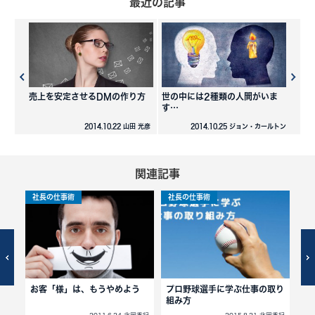
最近の記事
売上を安定させるDMの作り方
世の中には2種類の人間がいま
す…
2014.10.22 山田 光彦
2014.10.25 ジョン・カールトン
関連記事
社長の仕事術
社長の仕事術
社
お客「様」は、もうやめよう
プロ野球選手に学ぶ仕事の取り
経
組み方