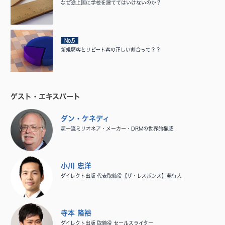
なぜ途上国に学校を建ててはいけないのか？
No.5
新規顧客とリピート客の正しい割合って？？
ゲスト・エキスパート
ダン・ケネディ
超一流ミリオネア・メーカー・DRMの世界的権威
小川 忠洋
ダイレクト出版 代表取締役【ザ・レスポンス】発行人
寺本 隆裕
ダイレクト出版 取締役 セールスライター