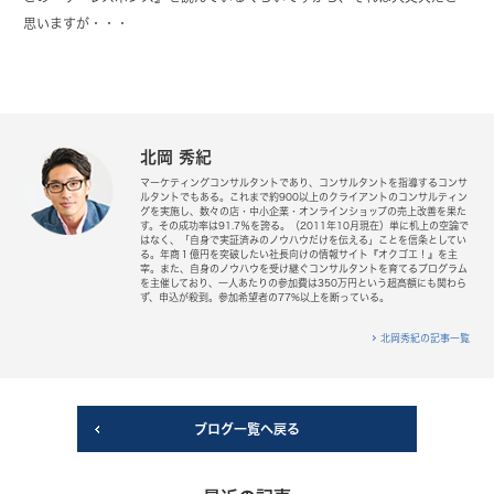
思いますが・・・
北岡 秀紀
マーケティングコンサルタントであり、コンサルタントを指導するコンサ
ルタントでもある。これまで約900以上のクライアントのコンサルティン
グを実施し、数々の店・中小企業・オンラインショップの売上改善を果た
す。その成功率は91.7％を誇る。（2011年10月現在）単に机上の空論で
はなく、「自身で実証済みのノウハウだけを伝える」ことを信条としてい
る。年商１億円を突破したい社長向けの情報サイト『オクゴエ！』を主
宰。また、自身のノウハウを受け継ぐコンサルタントを育てるプログラム
を主催しており、一人あたりの参加費は350万円という超高額にも関わら
ず、申込が殺到。参加希望者の77%以上を断っている。
北岡秀紀の記事一覧
ブログ一覧へ戻る