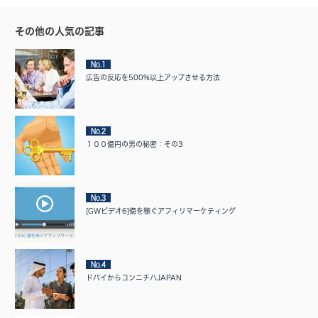
その他の人気の記事
No.1
広告の反応を500%以上アップさせる方法
No.2
１００億円の男の秘密：その3
No.3
[GWビデオ6]億を稼ぐアフィリマーケティング
No.4
ドバイからコンニチハJAPAN