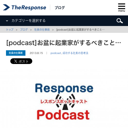
ブログ
カテゴリーを選択する
トップ
>
ブログ
>
社長の仕事術
> [podcast]お盆に起業家がするべきこと…
[podcast]お盆に起業家がするべきこと…
社長の仕事術
2013.8.15 ｜
podcast
,
成功する社長の思考法