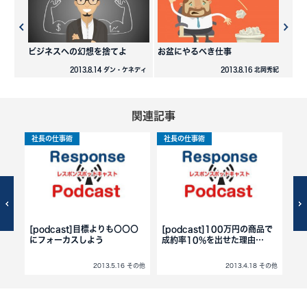
ビジネスへの幻想を捨てよ
お盆にやるべき仕事
2013.8.14 ダン・ケネディ
2013.8.16 北岡秀紀
関連記事
社長の仕事術
社長の仕事術
社
も
[podcast]目標よりも〇〇〇
[podcast]100万円の商品で
[p
い理
にフォーカスしよう
成約率10%を出せた理由…
切
 その他
2013.5.16 その他
2013.4.18 その他