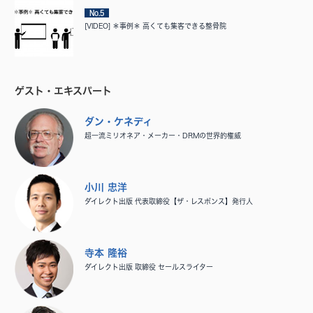
No.5
[VIDEO] ＊事例＊ 高くても集客できる整骨院
ゲスト・エキスパート
ダン・ケネディ
超一流ミリオネア・メーカー・DRMの世界的権威
小川 忠洋
ダイレクト出版 代表取締役【ザ・レスポンス】発行人
寺本 隆裕
ダイレクト出版 取締役 セールスライター