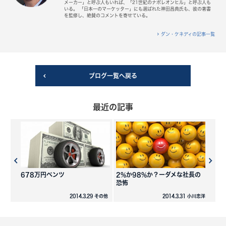
メーカー」と呼ぶ人もいれば、「21世紀のナポレオンヒル」と呼ぶ人も
いる。 「日本一のマーケッター」にも選ばれた神田昌典氏も、彼の著書
を監修し、絶賛のコメントを寄せている。
ダン・ケネディの記事一覧
ブログ一覧へ戻る
最近の記事
678万円ベンツ
2%か98%か？ーダメな社長の
恐怖
2014.3.29 その他
2014.3.31 小川忠洋