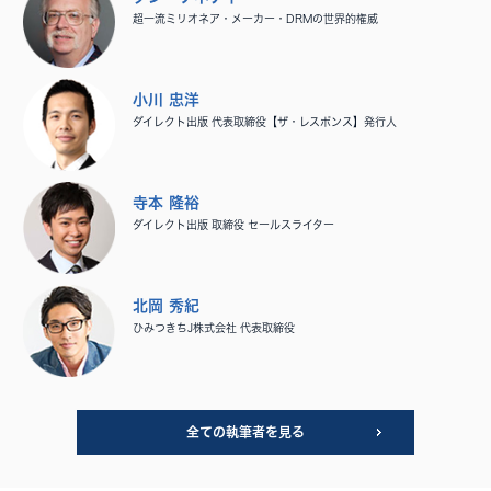
超一流ミリオネア・メーカー・DRMの世界的権威
小川 忠洋
ダイレクト出版 代表取締役【ザ・レスポンス】発行人
寺本 隆裕
ダイレクト出版 取締役 セールスライター
北岡 秀紀
ひみつきちJ株式会社 代表取締役
全ての執筆者を見る