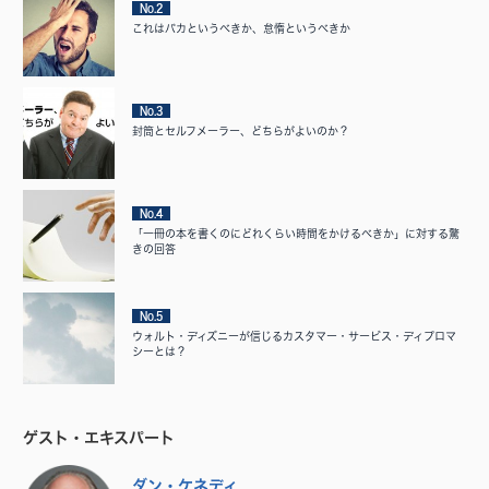
No.2
これはバカというべきか、怠惰というべきか
No.3
封筒とセルフメーラー、どちらがよいのか？
No.4
「一冊の本を書くのにどれくらい時間をかけるべきか」に対する驚
きの回答
No.5
ウォルト・ディズニーが信じるカスタマー・サービス・ディプロマ
シーとは？
ゲスト・エキスパート
ダン・ケネディ