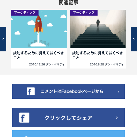
関連記事
マーケティング
マーケティング
マ
なた
成功するために覚えておくべき
成功するために覚えておくべき
目
こと
こと
ネディ
2010.12.26 ダン・ケネディ
2016.8.28 ダン・ケネディ