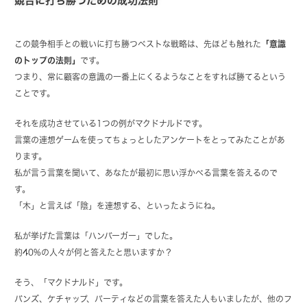
競合に打ち勝つための成功法則
この競争相手との戦いに打ち勝つベストな戦略は、先ほども触れた
「意識
のトップの法則」
です。
つまり、
常に顧客の意識の一番上にくるようなことをすれば勝てる
という
ことです。
それを成功させている1つの例がマクドナルドです。
言葉の連想ゲームを使ってちょっとしたアンケートをとってみたことがあ
ります。
私が言う言葉を聞いて、あなたが最初に思い浮かべる言葉を答えるので
す。
「木」と言えば「陰」を連想する、といったようにね。
私が挙げた言葉は「ハンバーガー」でした。
約40%の人々が何と答えたと思いますか？
そう、「マクドナルド」です。
バンズ、ケチャップ、パーティなどの言葉を答えた人もいましたが、他のフ