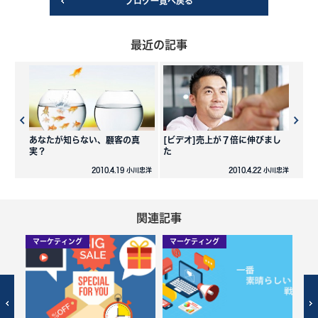
ブログ一覧へ戻る
最近の記事
あなたが知らない、顧客の真
[ビデオ]売上が７倍に伸びまし
実？
た
2010.4.19 小川忠洋
2010.4.22 小川忠洋
関連記事
マーケティング
マーケティング
マ