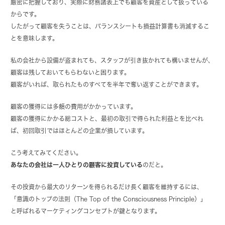
厳密に把握しており、実際に財務諸表上でも顧客を資産として扱っている
からです。
したがって顧客を失うことは、バランスシートも損益計算書も消滅するこ
とを意味します。
私の会社から設備が盗まれても、スタッフが引き抜かれても構いませんが、
顧客は残しておいてもらわないと困ります。
顧客がいれば、取られたものすべてを半年で奪い返すことができます。
顧客の獲得には多額の費用がかかっています。
顧客の獲得にかかる総コストと、最初の取引で得られた利益とを比べれ
ば、初回取引ではほとんどの企業が損しています。
こう考えてみてください。
あなたの会社は一人ひとりの顧客に投資している
のだと。
その投資から最大のリターンを得られるだけ長く顧客を維持するには、
「意識のトップの法則（The Top of the Consciousness Principle）」
と呼ばれるマーケティングコンセプトが鍵となります。