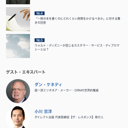
No.4
「一冊の本を書くのにどれくらい時間をかけるべきか」に対する驚
きの回答
No.5
ウォルト・ディズニーが信じるカスタマー・サービス・ディプロマ
シーとは？
ゲスト・エキスパート
ダン・ケネディ
超一流ミリオネア・メーカー・DRMの世界的権威
小川 忠洋
ダイレクト出版 代表取締役【ザ・レスポンス】発行人