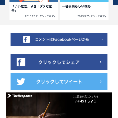
しょ
「いい広告」ＶＳ「ダメな広
一番素晴らしい戦略
シ
告」
価
ネディ
2013.12.11 ダン・ケネディ
2013.9.25 ダン・ケネディ
この記事が気に入ったら
いいね！しよう