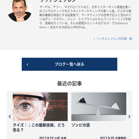
グーグル、ヤフー、マイクロソフトなど、大手インターネット関連企業へ
のコンサルティングを行うネットマーケティングの第一人者。ビジネス戦
略の構築を得意とする起業家で、マーケティングの世界で巨人と言われて
いるダン・ケネディ、ジェイ・エイブラハムたちとパートナーシップを取
り、指導を行っている。そんな経歴からリッチはグルズ・グル(Guru’s
Guru = 先生たちの先生)と呼ばれる。
リッチシェフレンの記事一覧
ブログ一覧へ戻る
最近の記事
クイズ：↓この最新技術、どう
ゾンビの話
売る？
2017.8.22 山田 光彦
2017.8.25 北岡秀紀