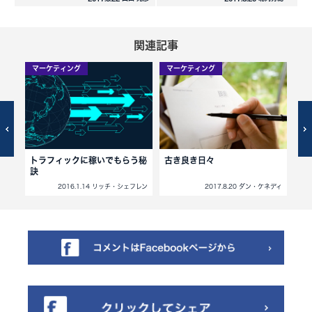
関連記事
マーケティング
マーケティング
マ
きこ
トラフィックに稼いでもらう秘
古き良き日々
花
訣
フレン
2016.1.14 リッチ・シェフレン
2017.8.20 ダン・ケネディ