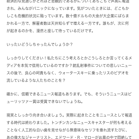
経済的な見通しがどれほど悲観的であるかについてあちこちで声高に報道
され、みんながパニックになっています。気がついたときには、どこもか
しこも危機的状況に陥っています。数十億ドルもの大金が大企業にばらま
かれる一方で、解雇者数は天井知らずで増える一方です。誰もが、次に何
が起きるのかを、漫然と座して待っているだけです。
いったいどうしちゃったんでしょうか？
しっかりしてください！私たちにこう考えろとかこうしろとか言ってくるメ
ディアを本気で信用しているのですか？銃乱射事件についての悲しいニュー
スの後で、良心の呵責もなく、ウォータースキーに乗ったリスのビデオを
流しているような人たちのことを？
確かに、信頼できるニュース報道もあります。でも、そういうニュースはピ
ューリッツァー賞は受賞できないでしょうね。
現実としっかり向き合いましょう。実際に起きたことをニュースとして報道
する時代は終わりました。トンチンカンなニュースキャスターが何も考える
ことなく人工的な白い歯を見せながら無意味なセリフを垂れ流すたびに、
あの偉大なジャーナリスト、エドワード・R・マローがお墓の中で悶絶して