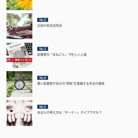
No.2
日誌の有効活用法
No.3
起業家の「まねごと」で忙しい人達
No.4
賢い起業家が自分の”時給”を意識する本当の意味
No.5
あなたの考え方は「オーナー」タイプですか？