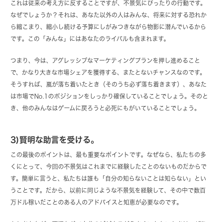
これは従来の考え方に反することですが、不景気にぴったりの行動です。
なぜでしょうか？それは、あなた以外の人はみんな、将来に対する恐れか
ら縮こまり、縮小し続ける予算にしがみつきながら物影に潜んでいるから
です。この「みんな」にはあなたのライバルも含まれます。
つまり、今は、アグレッシブなマーケティングプランを押し進めること
で、かなり大きな市場シェアを獲得する、またとないチャンスなのです。
そうすれば、嵐が落ち着いたとき（そのうち必ず落ち着きます）、あなた
は市場でNo.1のポジションをしっかり確保していることでしょう。そのと
き、他のみんなはゲームに戻ろうと必死にもがいていることでしょう。
3)賢明な助言を受ける。
この最後のポイントは、最も重要なポイントです。なぜなら、私たちの多
くにとって、今回の不景気はこれまでに経験したことのないものだからで
す。簡単に言うと、私たちは誰も「自分の知らないことは知らない」とい
うことです。だから、以前に同じような不景気を経験して、その中で数百
万ドル稼いだことのある人のアドバイスと知恵が必要なのです。