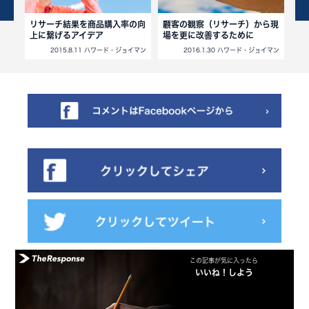
方法
リサーチ結果を商品購入率の向
顧客の観察（リサーチ）から現
医
上に繋げるアイデア
場を更に改善するために
通
イマン
2015.8.11 ハワード・ジョイマン
2016.1.30 ハワード・ジョイマン
この記事が気に入ったら
いいね！しよう