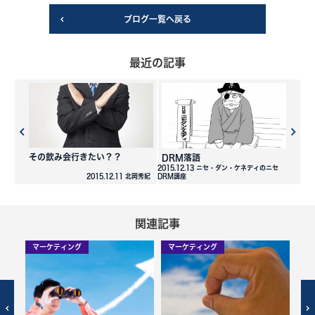
ブログ一覧へ戻る
最近の記事
その飲み会行きたい？？
DRM落語
2015.12.13 ニセ・ダン・ケネディのニセ
2015.12.11 北岡秀紀
DRM講座
関連記事
マーケティング
マーケティング
マ