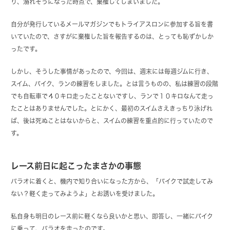
り、溺れそうになった時点で、棄権してしまいました。
自分が発行しているメールマガジンでもトライアスロンに参加する旨を書
いていたので、さすがに棄権した旨を報告するのは、とっても恥ずかしか
ったです。
しかし、そうした事情があったので、今回は、週末には毎週ジムに行き、
スイム、バイク、ランの練習をしました。とは言うものの、私は練習の段階
でも自転車で４０キロ走ったことないですし、ランで１０キロなんて走っ
たことはありませんでした。とにかく、最初のスイムさえきっちり泳げれ
ば、後は死ぬことはないからと、スイムの練習を重点的に行っていたので
す。
レース前日に起こったまさかの事態
パラオに着くと、機内で知り合いになった方から、「バイクで試走してみ
ない？軽く走ってみようよ」とお誘いを受けました。
私自身も明日のレース前に軽くなら良いかと思い、即答し、一緒にバイク
に乗って、パラオを走ったのです。