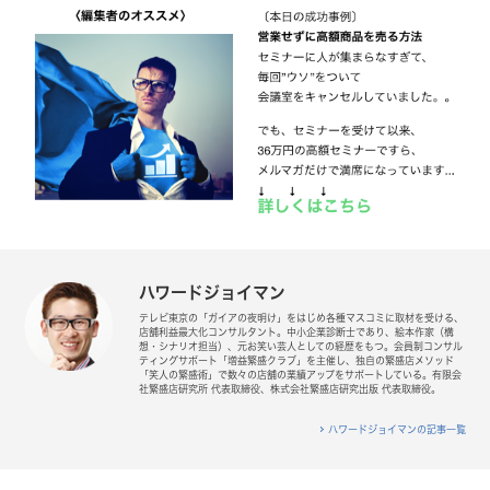
ハワードジョイマン
テレビ東京の「ガイアの夜明け」をはじめ各種マスコミに取材を受ける、
店舗利益最大化コンサルタント。中小企業診断士であり、絵本作家（構
想・シナリオ担当）、元お笑い芸人としての経歴をもつ。会員制コンサル
ティングサポート「増益繁盛クラブ」を主催し、独自の繁盛店メソッド
「笑人の繁盛術」で数々の店舗の業績アップをサポートしている。有限会
社繁盛店研究所 代表取締役、株式会社繁盛店研究出版 代表取締役。
ハワードジョイマンの記事一覧