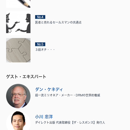
No.4
医者と売れるセールスマンの共通点
No.5
３段オチ・・・
ゲスト・エキスパート
ダン・ケネディ
超一流ミリオネア・メーカー・DRMの世界的権威
小川 忠洋
ダイレクト出版 代表取締役【ザ・レスポンス】発行人