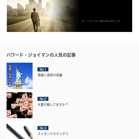
【ザ・レスポンス】の最新記事をお届けします
ハワード・ジョイマンの人気の記事
No.1
想像と現実の乖離
No.2
大量行動してますか？
No.3
スッキリＶＳビッチリ