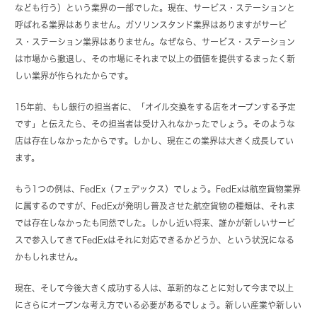
なども行う）という業界の一部でした。現在、サービス・ステーションと
呼ばれる業界はありません。ガソリンスタンド業界はありますがサービ
ス・ステーション業界はありません。なぜなら、サービス・ステーション
は市場から撤退し、その市場にそれまで以上の価値を提供するまったく新
しい業界が作られたからです。
15年前、もし銀行の担当者に、「オイル交換をする店をオープンする予定
です」と伝えたら、その担当者は受け入れなかったでしょう。そのような
店は存在しなかったからです。しかし、現在この業界は大きく成長してい
ます。
もう1つの例は、FedEx（フェデックス）でしょう。FedExは航空貨物業界
に属するのですが、FedExが発明し普及させた航空貨物の種類は、それま
では存在しなかったも同然でした。しかし近い将来、誰かが新しいサービ
スで参入してきてFedExはそれに対応できるかどうか、という状況になる
かもしれません。
現在、そして今後大きく成功する人は、革新的なことに対して今まで以上
にさらにオープンな考え方でいる必要があるでしょう。新しい産業や新しい