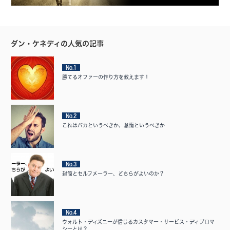
ダン・ケネディの人気の記事
No.1
勝てるオファーの作り方を教えます！
No.2
これはバカというべきか、怠惰というべきか
No.3
封筒とセルフメーラー、どちらがよいのか？
No.4
ウォルト・ディズニーが信じるカスタマー・サービス・ディプロマ
シーとは？