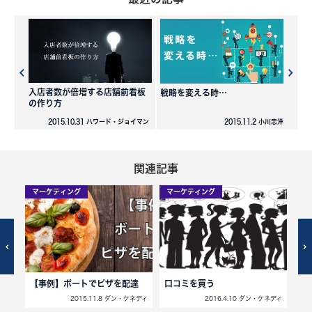
入店者数が倍増する店舗前看板
戦略を変える時…
の作り方
2015.10.31 ハワード・ジョイマン
2015.11.2 小川忠洋
関連記事
マーケティング
マーケティング
マ
？
【事例】ボートでピザを配達
口コミを買う
信
ネディ
2015.11.8 ダン・ケネディ
2016.4.10 ダン・ケネディ