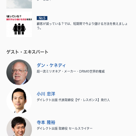
No.5
顧客が減っている？では、短期間で今より儲ける方法を教えましょ
う。
ゲスト・エキスパート
ダン・ケネディ
超一流ミリオネア・メーカー・DRMの世界的権威
小川 忠洋
ダイレクト出版 代表取締役【ザ・レスポンス】発行人
寺本 隆裕
ダイレクト出版 取締役 セールスライター