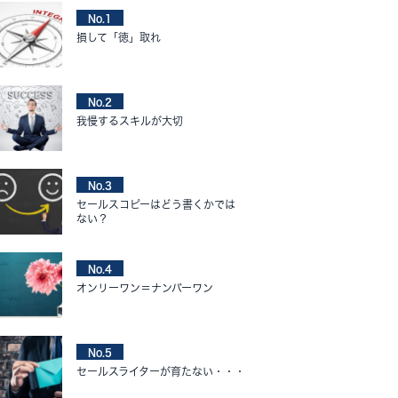
No.1
損して「徳」取れ
No.2
我慢するスキルが大切
No.3
セールスコピーはどう書くかでは
ない？
No.4
オンリーワン＝ナンバーワン
No.5
セールスライターが育たない・・・