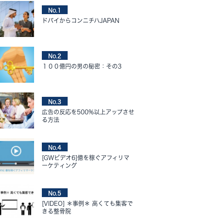
No.1
ドバイからコンニチハJAPAN
No.2
１００億円の男の秘密：その3
No.3
広告の反応を500%以上アップさせ
る方法
No.4
[GWビデオ6]億を稼ぐアフィリマ
ーケティング
No.5
[VIDEO] ＊事例＊ 高くても集客で
きる整骨院