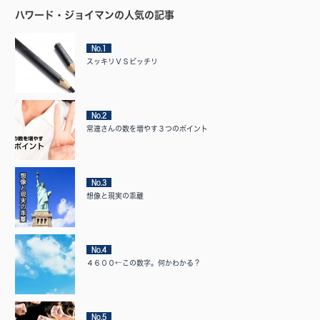
ハワード・ジョイマンの人気の記事
No.1
スッキリＶＳビッチリ
No.2
常連さんの数を増やす３つのポイント
No.3
想像と現実の乖離
No.4
４６００←この数字。何かわかる？
No.5