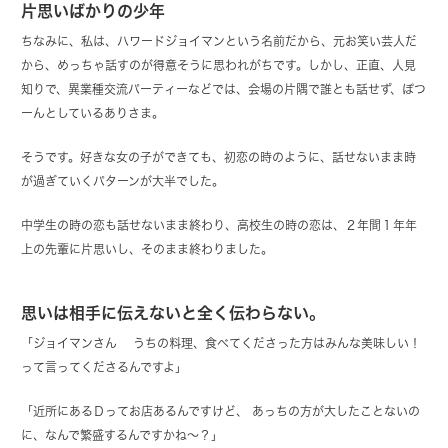
片思いばかりの少年
ちなみに、私は、ハワードジョイマンという名前だから、元お笑い芸人だ
から、めっちゃ話すのが得意そうに思われがちです。しかし、正直、人見
知りで、異業種交流パーティーなどでは、会場の片隅で誰とも話せず、ぽつ
ーんとしているありさま。
そうです。好きな女の子ができても、初恋の時のように、話せないまま時
が過ぎていくパターンが大半でした。
中学生の時の恋も話せないまま終わり、高校生の時の恋は、２年間１年年
上の先輩に片思いし、そのまま終わりました。
思いは相手に伝えないと全く伝わらない。
「ジョイマンさん うちの料理、食べてくださった方はみんな美味しい！
って言ってくださるんですよ」
「近所にあるＤってお店あるんですけど、 あっちの方が大したことないの
に、なんで繁盛するんですかね～？」