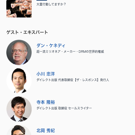
大量行動してますか？
ゲスト・エキスパート
ダン・ケネディ
超一流ミリオネア・メーカー・DRMの世界的権威
小川 忠洋
ダイレクト出版 代表取締役【ザ・レスポンス】発行人
寺本 隆裕
ダイレクト出版 取締役 セールスライター
北岡 秀紀