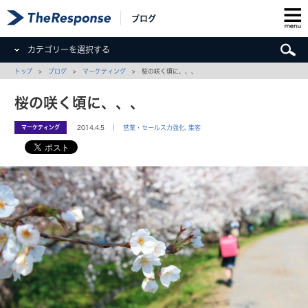
ブログ
カテゴリーを選択する
トップ
>
ブログ
>
マーケティング
> 桜の咲く頃に、、、
桜の咲く頃に、、、
マーケティング
2014.4.5 ｜
営業・セールス力強化
,
集客