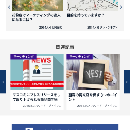
花粉症でマーケティングの達人
目的を持っていますか？
になるには？
2014.4.4 北岡秀紀
2014.4.6 ダン・ケネディ
関連記事
マーケティング
マーケティング
マ
マスコミにプレスリリースをし
顧客の再来店を促す３つのポイ
商
て取り上げられる商品開発術
ント
３
イマン
2015.5.2 ハワード・ジョイマン
2014.10.4 ハワード・ジョイマン