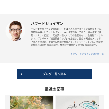
ハワードジョイマン
テレビ東京の「ガイアの夜明け」をはじめ各種マスコミに取材を受ける、
店舗利益最大化コンサルタント。中小企業診断士であり、絵本作家（構
想・シナリオ担当）、元お笑い芸人としての経歴をもつ。会員制コンサル
ティングサポート「増益繁盛クラブ」を主催し、独自の繁盛店メソッド
「笑人の繁盛術」で数々の店舗の業績アップをサポートしている。有限会
社繁盛店研究所 代表取締役、株式会社繁盛店研究出版 代表取締役。
ハワードジョイマンの記事一覧
ブログ一覧へ戻る
最近の記事