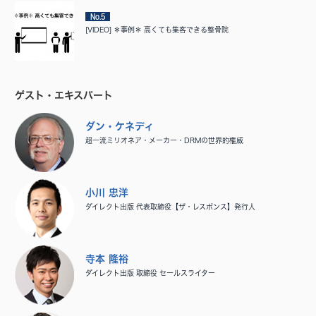
No.5
[VIDEO] ＊事例＊ 高くても集客できる整骨院
ゲスト・エキスパート
ダン・ケネディ
超一流ミリオネア・メーカー・DRMの世界的権威
小川 忠洋
ダイレクト出版 代表取締役【ザ・レスポンス】発行人
寺本 隆裕
ダイレクト出版 取締役 セールスライター