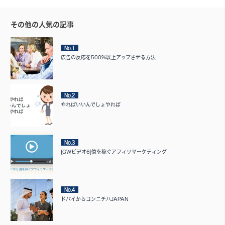
その他の人気の記事
No.1
広告の反応を500%以上アップさせる方法
No.2
やればいいんでしょやれば
No.3
[GWビデオ6]億を稼ぐアフィリマーケティング
No.4
ドバイからコンニチハJAPAN