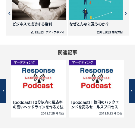
ビジネスで成功する権利
なぜこんなに違うのか？
2013.8.21 ダン・ケネディ
2013.8.23 北岡秀紀
関連記事
マーケティング
マーケティング
マ
ネデ
[podcast]10分以内に反応率
[podcast]１億円のバックエ
[p
の高いヘッドラインを作る方法
ンドを売るセールスプロセス
決
2013.7.25 その他
2013.5.23 その他
 その他