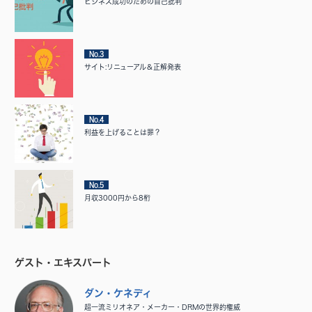
ビジネス成功のための自己批判
No.3
サイト:リニューアル＆正解発表
No.4
利益を上げることは罪？
No.5
月収3000円から8桁
ゲスト・エキスパート
ダン・ケネディ
超一流ミリオネア・メーカー・DRMの世界的権威