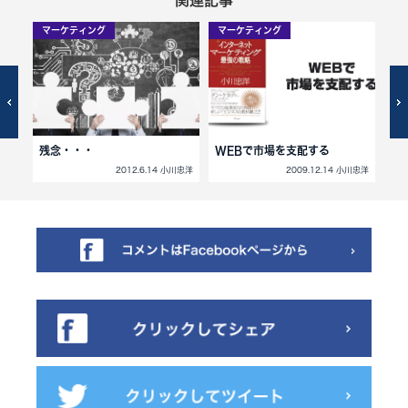
マーケティング
マーケティング
マ
い…
残念・・・
WEBで市場を支配する
不
小川忠洋
2012.6.14 小川忠洋
2009.12.14 小川忠洋