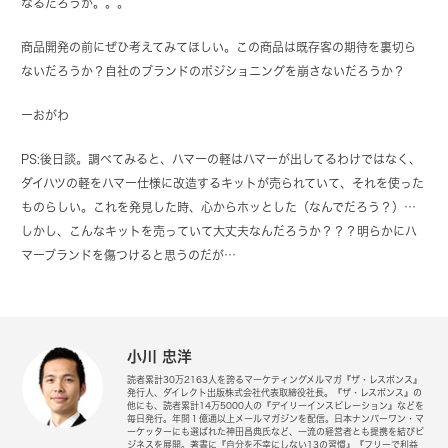
なるだろうか。。。
商品開発の前にぜひ考えてみてほしい。この商品は既存客の期待を裏切ら
ないだろうか？自社のブランドのポジショニングを崩さないだろうか？
ーおがわ
PS:後日談。調べてみると、ハマーの軽はハマーが出してるわけではなく、
ダイハツの軽をハマー仕様に改造するキットが売られていて、それを使った
ものらしい。これを発見した時、心からホッとした（なんでだろう？）…
しかし、こんなキットを売っていて大丈夫なんだろうか？？？明らかにハ
マーブランドを傷つけると思うのだが…
小川 忠洋
読者累計30万2163人を誇るマーケティングメルマガ『ザ・レスポンス』
発行人、ダイレクト出版株式会社代表取締役社長。『ザ・レスポンス』の
他にも、読者累計14万5000人の『デイリーインスピレーション』などを
毎日発行。年間１億通以上メールマガジンを配信。日本ナンバーワン・マ
ーケッターにも選ばれた神田昌典氏など、一流の経営者とも提携を結びビ
ジネスを展開。著書に『自分を不幸にしない13の習慣』『フリーで利益