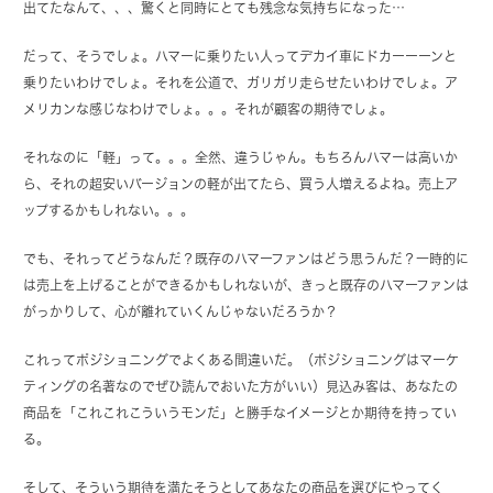
出てたなんて、、、驚くと同時にとても残念な気持ちになった…
だって、そうでしょ。ハマーに乗りたい人ってデカイ車にドカーーーンと
乗りたいわけでしょ。それを公道で、ガリガリ走らせたいわけでしょ。ア
メリカンな感じなわけでしょ。。。それが顧客の期待でしょ。
それなのに「軽」って。。。全然、違うじゃん。もちろんハマーは高いか
ら、それの超安いバージョンの軽が出てたら、買う人増えるよね。売上ア
ップするかもしれない。。。
でも、それってどうなんだ？既存のハマーファンはどう思うんだ？一時的に
は売上を上げることができるかもしれないが、きっと既存のハマーファンは
がっかりして、心が離れていくんじゃないだろうか？
これってポジショニングでよくある間違いだ。（ポジショニングはマーケ
ティングの名著なのでぜひ読んでおいた方がいい）見込み客は、あなたの
商品を「これこれこういうモンだ」と勝手なイメージとか期待を持ってい
る。
そして、そういう期待を満たそうとしてあなたの商品を選びにやってく