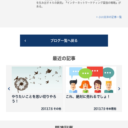
を生み出す４５の鉄則』『インターネットマーケティング最強の戦略』が
ある。
小川忠洋の記事一覧
ブログ一覧へ戻る
最近の記事
やりたいことを思い切りやろ
これ、絶対に売れるでしょ！
う！
2013.7.6 その他
2013.7.9 寺本隆裕
関連記事