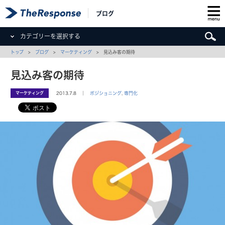
ブログ
カテゴリーを選択する
トップ
>
ブログ
>
マーケティング
> 見込み客の期待
見込み客の期待
マーケティング
2013.7.8 ｜
ポジショニング
,
専門化