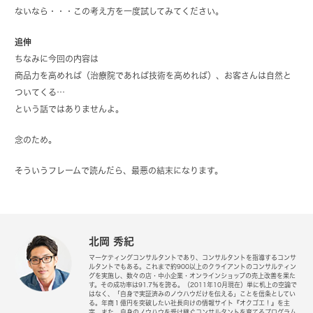
ないなら・・・この考え方を一度試してみてください。
追伸
ちなみに今回の内容は
商品力を高めれば（治療院であれば技術を高めれば）、お客さんは自然と
ついてくる…
という話ではありませんよ。
念のため。
そういうフレームで読んだら、最悪の結末になります。
北岡 秀紀
マーケティングコンサルタントであり、コンサルタントを指導するコンサ
ルタントでもある。これまで約900以上のクライアントのコンサルティン
グを実施し、数々の店・中小企業・オンラインショップの売上改善を果た
す。その成功率は91.7％を誇る。（2011年10月現在）単に机上の空論で
はなく、「自身で実証済みのノウハウだけを伝える」ことを信条としてい
る。年商１億円を突破したい社長向けの情報サイト『オクゴエ！』を主
宰。また、自身のノウハウを受け継ぐコンサルタントを育てるプログラム