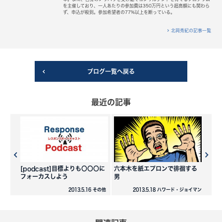
を主催しており、一人あたりの参加費は350万円という超高額にも関わら
ず、申込が殺到。参加希望者の77%以上を断っている。
北岡秀紀の記事一覧
ブログ一覧へ戻る
最近の記事
[podcast]目標よりも〇〇〇に
六本木を紙エプロンで徘徊する
フォーカスしよう
男
2013.5.16 その他
2013.5.18 ハワード・ジョイマン