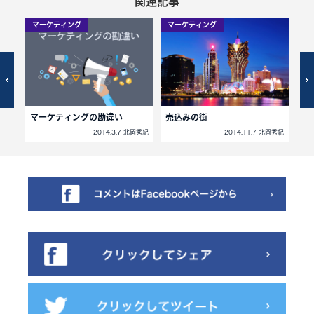
関連記事
マーケティング
マーケティング
マ
マーケティングの勘違い
売込みの街
長
北岡秀紀
2014.3.7 北岡秀紀
2014.11.7 北岡秀紀