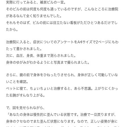
実際に行ってみると、雑居ビルの一室。
そのビルの前は何度も何度も通っているのですが、こんなところに治療院
があるなんて全く知りませんでした。
それもそのはず、ビルの前には目立たない看板がただひとつあるだけでし
たから。
治療院に入ると、症状についてのアンケートをA4サイズで2ページにもわ
たって書かされました。
次に、血圧、身長、体重まで測らされました。
身体のゆがみがわかるようにと写真まで撮られました。
さらに、鏡の前で身体をひねったりさせられ、身体が正しく可動していな
いことを確認。
ベットに寝て、ちょいちょいと治療すると、あら不思議。上がりにくかっ
た右腕がすんなり上がる。
で、図を見せられながら、
「あなたの身体は慢性的に歪んでいる状態です。治療で一旦戻りますが、
身体のクセなのでまた歪んだ状態になります。なので、正しい姿勢が身に