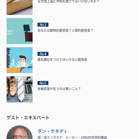
なぜ途上国に学校を建ててはいけないのか？
No.3
あなたは動物的経営者？人間的経営者？
No.4
優先順位をつけてはいけない経営者
No.5
金銭感覚が狂うのは悪いこと？
ゲスト・エキスパート
ダン・ケネディ
超一流ミリオネア・メーカー・DRMの世界的権威