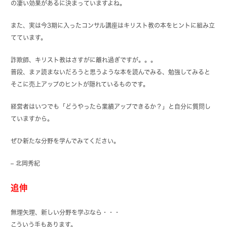
の凄い効果があるに決まっていますよね。
また、実は今3期に入ったコンサル講座はキリスト教の本をヒントに組み立
てています。
詐欺師、キリスト教はさすがに離れ過ぎですが。。。
普段、まァ読まないだろうと思うような本を読んでみる、勉強してみると
そこに売上アップのヒントが隠れているものです。
経営者はいつでも「どうやったら業績アップできるか？」と自分に質問し
ていますから。
ぜひ新たな分野を学んでみてください。
– 北岡秀紀
追伸
無理矢理、新しい分野を学ぶなら・・・
こういう手もあります。