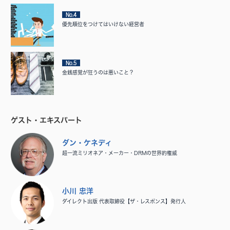
No.4
優先順位をつけてはいけない経営者
No.5
金銭感覚が狂うのは悪いこと？
ゲスト・エキスパート
ダン・ケネディ
超一流ミリオネア・メーカー・DRMの世界的権威
小川 忠洋
ダイレクト出版 代表取締役【ザ・レスポンス】発行人