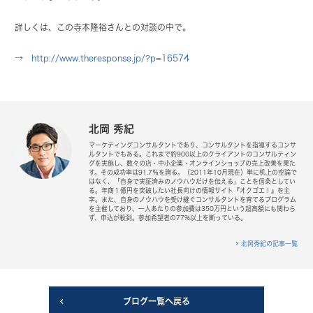
詳しくは、この寺本隆裕さんとの対談の中で。
→
http://www.theresponse.jp/?p=16574
北岡 秀紀
マーケティングコンサルタントであり、コンサルタントを指導するコンサ
ルタントでもある。これまで約900以上のクライアントのコンサルティン
グを実施し、数々の店・中小企業・オンラインショップの売上改善を果た
す。その成功率は91.7％を誇る。（2011年10月現在）単に机上の空論で
はなく、「自身で実証済みのノウハウだけを伝える」ことを信条としてい
る。年商１億円を突破したい社長向けの情報サイト『オクゴエ！』を主
宰。また、自身のノウハウを受け継ぐコンサルタントを育てるプログラム
を主催しており、一人あたりの参加費は350万円という超高額にも関わら
ず、申込が殺到。参加希望者の77%以上を断っている。
北岡秀紀の記事一覧
ブログ一覧へ戻る