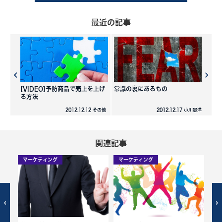
最近の記事
[VIDEO]予防商品で売上を上げ
常識の裏にあるもの
る方法
2012.12.12 その他
2012.12.17 小川忠洋
関連記事
マーケティング
マーケティング
マ