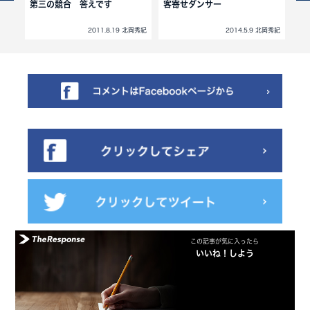
第三の競合 答えです
客寄せダンサー
そ
せ
北岡秀紀
2011.8.19 北岡秀紀
2014.5.9 北岡秀紀
この記事が気に入ったら
いいね！しよう