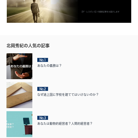
【ザ・レスポンス】の最新記事をお届けします
北岡秀紀の人気の記事
No.1
あなたの義務は？
No.2
なぜ途上国に学校を建ててはいけないのか？
No.3
あなたは動物的経営者？人間的経営者？