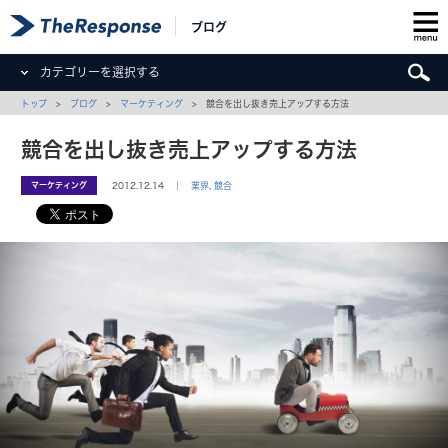
ブログ
カテゴリーを選択する
トップ
>
ブログ
>
マーケティング
> 競合を出し抜き売上アップする方法
競合を出し抜き売上アップする方法
マーケティング
2012.12.14 ｜
業界
,
競合