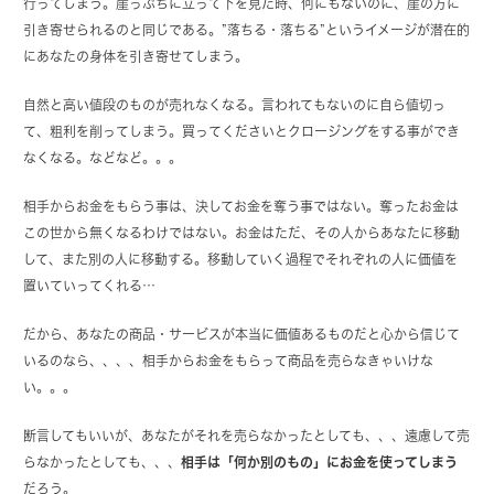
行ってしまう。崖っぷちに立って下を見た時、何にもないのに、崖の方に
引き寄せられるのと同じである。”落ちる・落ちる”というイメージが潜在的
にあなたの身体を引き寄せてしまう。
自然と高い値段のものが売れなくなる。言われてもないのに自ら値切っ
て、粗利を削ってしまう。買ってくださいとクロージングをする事ができ
なくなる。などなど。。。
相手からお金をもらう事は、決してお金を奪う事ではない。奪ったお金は
この世から無くなるわけではない。お金はただ、その人からあなたに移動
して、また別の人に移動する。移動していく過程でそれぞれの人に価値を
置いていってくれる…
だから、あなたの商品・サービスが本当に価値あるものだと心から信じて
いるのなら、、、、相手からお金をもらって商品を売らなきゃいけな
い。。。
断言してもいいが、あなたがそれを売らなかったとしても、、、遠慮して売
らなかったとしても、、、
相手は「何か別のもの」にお金を使ってしまう
だろう。