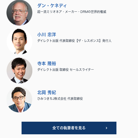
ダン・ケネディ
超一流ミリオネア・メーカー・DRMの世界的権威
小川 忠洋
ダイレクト出版 代表取締役【ザ・レスポンス】発行人
寺本 隆裕
ダイレクト出版 取締役 セールスライター
北岡 秀紀
ひみつきちJ株式会社 代表取締役
全ての執筆者を見る