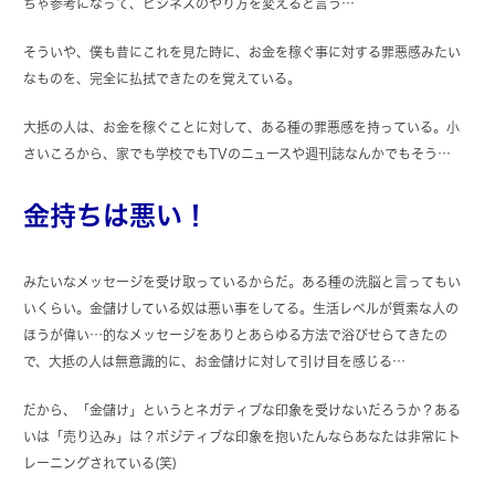
ちゃ参考になって、ビジネスのやり方を変えると言う…
そういや、僕も昔にこれを見た時に、お金を稼ぐ事に対する罪悪感みたい
なものを、完全に払拭できたのを覚えている。
大抵の人は、お金を稼ぐことに対して、ある種の罪悪感を持っている。小
さいころから、家でも学校でもTVのニュースや週刊誌なんかでもそう…
金持ちは悪い！
みたいなメッセージを受け取っているからだ。ある種の洗脳と言ってもい
いくらい。金儲けしている奴は悪い事をしてる。生活レベルが質素な人の
ほうが偉い…的なメッセージをありとあらゆる方法で浴びせらてきたの
で、大抵の人は無意識的に、お金儲けに対して引け目を感じる…
だから、「金儲け」というとネガティブな印象を受けないだろうか？ある
いは「売り込み」は？ポジティブな印象を抱いたんならあなたは非常にト
レーニングされている(笑)