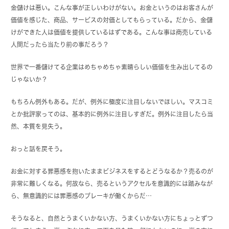
金儲けは悪い。こんな事が正しいわけがない。お金というのはお客さんが
価値を感じた、商品、サービスの対価としてもらっている。だから、金儲
けができた人は価値を提供しているはずである。こんな事は商売している
人間だったら当たり前の事だろう？
世界で一番儲けてる企業はめちゃめちゃ素晴らしい価値を生み出してるの
じゃないか？
もちろん例外もある。だが、例外に極度に注目しないでほしい。マスコミ
とか批評家ってのは、基本的に例外に注目しすぎだ。例外に注目したら当
然、本質を見失う。
おっと話を戻そう。
お金に対する罪悪感を抱いたままビジネスをするとどうなるか？売るのが
非常に難しくなる。何故なら、売るというアクセルを意識的には踏みなが
ら、無意識的には罪悪感のブレーキが働くからだ…
そうなると、自然とうまくいかない方、うまくいかない方にちょっとずつ