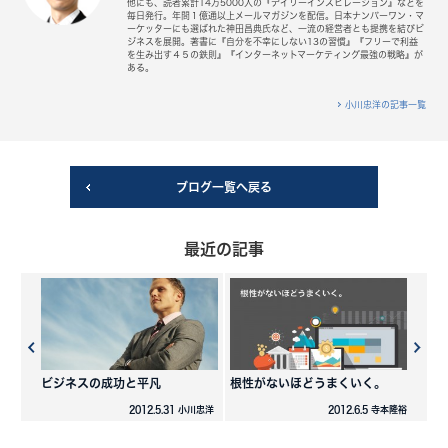
他にも、読者累計14万5000人の『デイリーインスピレーション』などを
毎日発行。年間１億通以上メールマガジンを配信。日本ナンバーワン・マ
ーケッターにも選ばれた神田昌典氏など、一流の経営者とも提携を結びビ
ジネスを展開。著書に『自分を不幸にしない13の習慣』『フリーで利益
を生み出す４５の鉄則』『インターネットマーケティング最強の戦略』が
ある。
小川忠洋の記事一覧
ブログ一覧へ戻る
最近の記事
ビジネスの成功と平凡
根性がないほどうまくいく。
2012.5.31 小川忠洋
2012.6.5 寺本隆裕