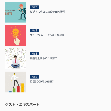
No.2
ビジネス成功のための自己批判
No.3
サイト:リニューアル＆正解発表
No.4
利益を上げることは罪？
No.5
月収3000円から8桁
ゲスト・エキスパート