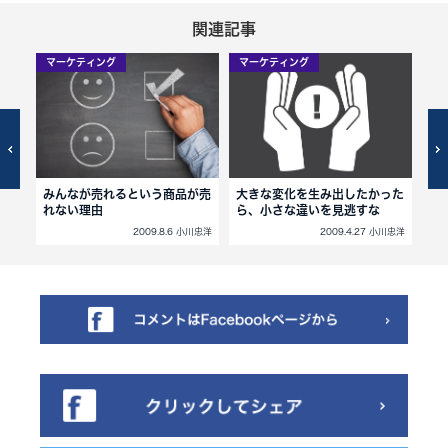
関連記事
マーケティング
マーケティング
マ
みんなが売れるという商品が売
大きな変化を生み出したかった
1
れない理由
ら、小さな違いを見逃すな
功
小川忠洋
2009.8.6 小川忠洋
2009.4.27 小川忠洋