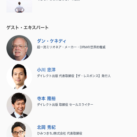
ゲスト・エキスパート
ダン・ケネディ
超一流ミリオネア・メーカー・DRMの世界的権威
小川 忠洋
ダイレクト出版 代表取締役【ザ・レスポンス】発行人
寺本 隆裕
ダイレクト出版 取締役 セールスライター
北岡 秀紀
ひみつきちJ株式会社 代表取締役