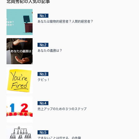
北岡秀紀の人気の記事
No.1
あなたは動物的経営者？人間的経営者？
No.2
あなたの義務は？
No.3
クビっ！
No.4
売上アップのための３つのステップ
No.5
できないことは任せる、の危険