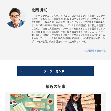
北岡 秀紀
マーケティングコンサルタントであり、コンサルタントを指導するコンサ
ルタントでもある。これまで約900以上のクライアントのコンサルティン
グを実施し、数々の店・中小企業・オンラインショップの売上改善を果た
す。その成功率は91.7％を誇る。（2011年10月現在）単に机上の空論で
はなく、「自身で実証済みのノウハウだけを伝える」ことを信条としてい
る。年商１億円を突破したい社長向けの情報サイト『オクゴエ！』を主
宰。また、自身のノウハウを受け継ぐコンサルタントを育てるプログラム
を主催しており、一人あたりの参加費は350万円という超高額にも関わら
ず、申込が殺到。参加希望者の77%以上を断っている。
北岡秀紀の記事一覧
ブログ一覧へ戻る
最近の記事