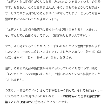
「お客さんとの関係性がウリになる」みたいなことを書いているものは稀
です。もちろん、なくはありませんが、そういうものもどうしても商品・
サービスの中から見つけることがメインになってしまい、どうしても読み
飛ばされているというのが現実でしょう。
「お客さんとの関係を徹底的に築き上げれば売上はあがる！」と書いて
も、本としては面白くないですし。（接客系だと多いんですが。）
でも、よく考えてみてください。知り合いだからという理由で仕事を依頼
したことって一度や二度はあるはずです。大した相見積もりも取らず、詳し
い話も聞かず。「じゃ、お任せで」みたいな感じで。
逆に、こちらの商品の優位性が確実に伝わっているにも関わらず、結局
「いつものところでお願いするから」と断られるなんていう経験もあるか
もしれません。
つまり、一昨日のクドケンさんの記事をよ～く読んで、それでも商品・サー
ビスの中でUSPを見つけられないなら・・・
お客さんとの関係を徹底的に
築くというUSPの作り方もある
ということです。