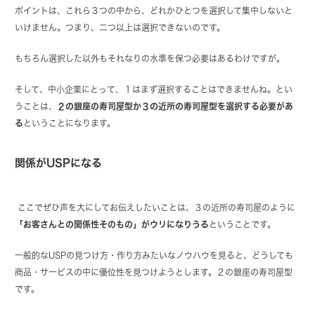
ポイントは、
これら３つの中から、どれかひとつを選択して集中しないと
いけません。つまり、二つ以上は選択できない
のです。
もちろん
選択した以外もそれなりの水準を保つ必要はある
わけですが。
そして、中小企業にとって、１はまず選択することはできませんね。とい
うことは、
２の銀座の寿司屋型か３の近所の寿司屋型を選択する必要があ
る
ということになります。
関係がUSPになる
ここでぜひ声を大にしてお伝えしたいことは、３の近所の寿司屋のように
「お客さんとの関係性そのもの」がウリになりうる
ということです。
一般的なUSPの見つけ方・作り方みたいなノウハウを見ると、どうしても
商品・サービスの中に優位性を見つけようとします。２の銀座の寿司屋型
です。