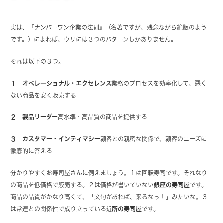
実は、『ナンバーワン企業の法則』（名著ですが、残念ながら絶版のよう
です。）によれば、ウリには３つのパターンしかありません。
それは以下の３つ。
１ オペレーショナル・エクセレンス
業務のプロセスを効率化して、悪く
ない商品を安く販売する
２ 製品リーダー
高水準・高品質の商品を提供する
３ カスタマー・インティマシー
顧客との親密な関係で、顧客のニーズに
徹底的に答える
分かりやすくお寿司屋さんに例えましょう。１は回転寿司です。それなり
の商品を低価格で販売する。２は価格が書いていない
銀座の寿司屋
です。
商品の品質がかなり高くて、「文句があれば、来るなっ！」みたいな。３
は常連との関係性で成り立っている近
所の寿司屋
です。