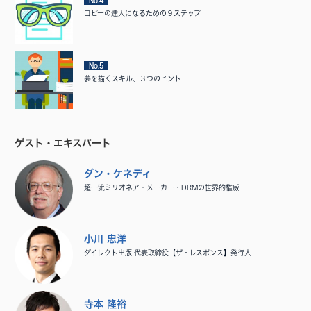
No.4
コピーの達人になるための９ステップ
No.5
夢を描くスキル、３つのヒント
ゲスト・エキスパート
ダン・ケネディ
超一流ミリオネア・メーカー・DRMの世界的権威
小川 忠洋
ダイレクト出版 代表取締役【ザ・レスポンス】発行人
寺本 隆裕