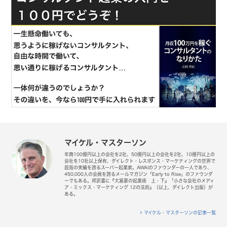
マイケル・マスターソン
年商100億円以上の会社を2社、50億円以上の会社を2社、10億円以上の
会社を10社以上保有、ダイレクト・レスポンス・マーケティングの世界で
屈指の実績を誇るスーパー起業家。AWAIのファウンダーの一人であり、
450,000人の会員を誇るメールマガジン「Early to Rise」のファウンダ
ーでもある。邦訳書に『大富豪の起業術 上・下』「小さな会社のメディ
ア・ミックス・マーケティング 12の法則』（以上、ダイレクト出版）が
ある。
マイケル・マスターソンの記事一覧