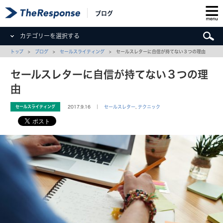
ブログ
カテゴリーを選択する
トップ
>
ブログ
>
セールスライティング
> セールスレターに自信が持てない３つの理由
セールスレターに自信が持てない３つの理
由
セールスライティング
2017.9.16 ｜
セールスレター
,
テクニック