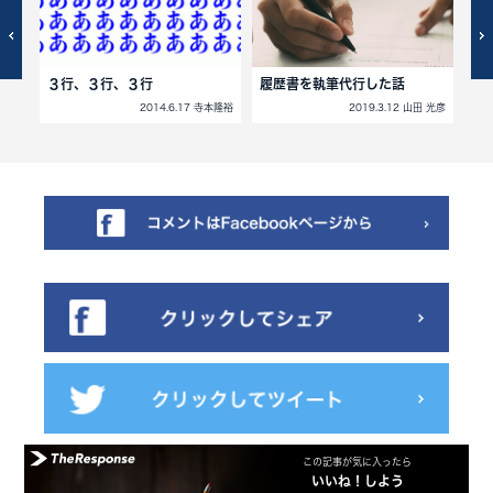
３行、３行、３行
履歴書を執筆代行した話
正
2014.6.17 寺本隆裕
2019.3.12 山田 光彦
ーソン
この記事が気に入ったら
いいね！しよう