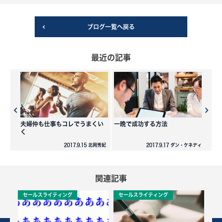
ブログ一覧へ戻る
最近の記事
夫婦仲も仕事もコレでうまくい
一晩で成功する方法
く
2017.9.15 北岡秀紀
2017.9.17 ダン・ケネディ
関連記事
セールスライティング
セールスライティング
セ