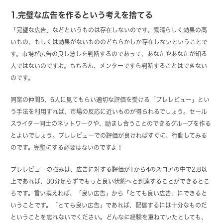
1.完璧な広告を作るという考えを捨てる
「完璧な広告」などというものは存在しないのです。素晴らしく効果の高
いもの、もしくは効果がないもののどちらかしか存在しないということで
す。市場が広告の良し悪しを判断するのであって、あなたやあなたが知る
人ではないのですよ。もちろん、メンターですら判断することはできない
のです。
同業の仲間5、6人に見てもらい適切な評価を受ける「プレレビュー」とい
う手法を利用すれば、市場の反応に近いものが得られるでしょう。セール
スライター同士のネットワークや、励まし合うことのできるグループを作る
とよいでしょう。プレレビューでの評価が良ければすぐに、行動してみる
のです。完璧にする必要はないのですよ！
プレレビューの強みは、広告に対する評価が1から4のスコアの中で2.8以
上であれば、30分足らずでもっと良い状態へと到達することができるとこ
ろです。言い換えれば、「良い広告」から「とても良い広告」にできると
いうことです。「とても良い広告」であれば、配信するには十分なものだ
ということを忘れないでください。どんなに経験を重ねていたとしても、