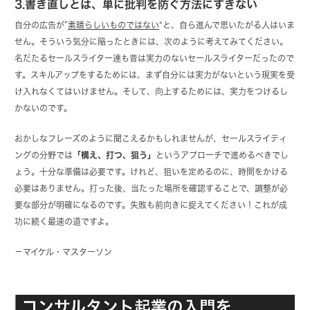
3.書き直しとは、単に批判を防ぐ方法にすぎない
自分の広告が”
素晴らしいものではない
“と、自ら進んで思いたがる人はいま
せん。そういう気分に陥ったときには、次のように考えてみてください。
名だたるセールスライター達も昔は実力のないセールスライターだったので
す。スキルアップをするためには、まず自分には実力がないという現実を受
け入れなくてはいけません。そして、向上するためには、実力をつけるし
かないのです。
おかしなフレーズのように聞こえるかもしれませんが、セールスライティ
ングの分野では
「構え、打つ、狙う」
というアプローチで進めるべきでし
ょう。十分な準備は必要です。けれど、狙いを定めるのに、時間をかける
必要はありません。打った後、当たった場所を確認することで、調整が必
要な部分が明確になるのです。失敗も前向きに捉えてください！これが成
功に続く最速の道ですよ。
－マイケル・マスターソン