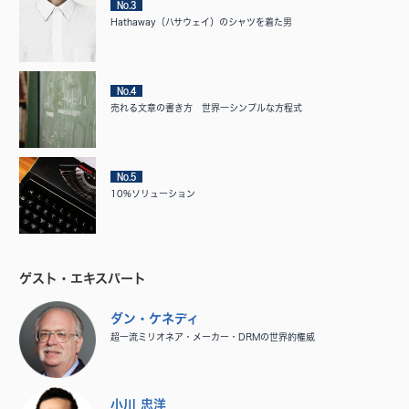
No.3
Hathaway（ハサウェイ）のシャツを着た男
No.4
売れる文章の書き方 世界一シンプルな方程式
No.5
10%ソリューション
ゲスト・エキスパート
ダン・ケネディ
超一流ミリオネア・メーカー・DRMの世界的権威
小川 忠洋