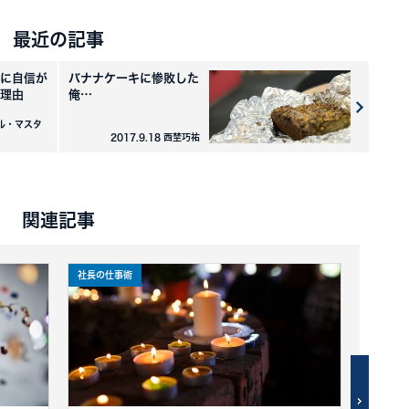
最近の記事
に自信が
バナナケーキに惨敗した
理由
俺…
イケル・マスタ
2017.9.18 西埜巧祐
関連記事
社長の仕事術
社長の仕