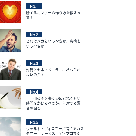
No.1
勝てるオファーの作り方を教えま
す！
No.2
これはバカというべきか、怠惰と
いうべきか
No.3
封筒とセルフメーラー、どちらが
よいのか？
No.4
「一冊の本を書くのにどれくらい
時間をかけるべきか」に対する驚
きの回答
No.5
ウォルト・ディズニーが信じるカス
タマー・サービス・ディプロマシ