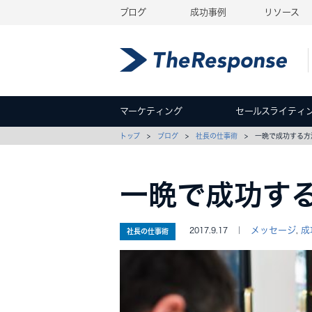
ブログ
成功事例
リソース
マーケティング
セールスライティ
トップ
>
ブログ
>
社長の仕事術
> 一晩で成功する方
一晩で成功す
メッセージ
成
2017.9.17 ｜
,
社長の仕事術