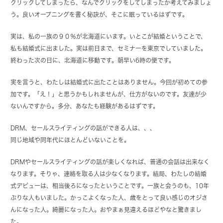
クリックしてしまったら、なんでクリックをしてしまったか考えてみましょ
う。良いオープニングを書く秘訣が、そこに眠っているはずです。
実は、私の一族の９０％が北海道にいます。いとこが結婚ということで、
私も結婚式に出ました。実は前日まで、セミナーを東京でしていました。
終わった次の日に、北海道に移動です。朝早い6時の便です。
実を言うと、わたしは結婚式に出たことはありません。今回が初めての参
加です。「え！」と思うかもしれませんが、仕方がないのです。友達が少
ないんですから。多分、あなたも経験があるはずです。
DRM、セールスライティングの話ができる人は、、、
同じ地域や同年代にほとんどいないことを。
DRMやセールスライティングの話が楽しくなれば、普通の会話は出来なく
なります。そりゃ、連絡を取る人は少なくなります。結局、わたしの結婚
式デビューは、相当後ろになったということです。一族と会うのも、10年
ぶりな人もいました。かっこよくなった人、歳をとって良い感じのオジさ
んになった人。綺麗になった人。おやまぁ見違えるほどやなと驚きまし
た。