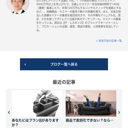
2012年にダイレクト出版に入社。１つの商品の販売プロジェクトで
3000万円以上を売上げたり、企画したセミナーを告知後8時間で140名
（満席）集客したり、年間120万円もするコンサルティングを満員にする
など、、高額商品・セミナーの販売で数々の実績を残す。また、自身が担
当した高額セミナーの集客を毎回成功させ、その手順をマニュアル化。現
在、それを使ってダイレクト出版の他のマーケッターも、セミナーの集客
を行っている。現在は【ザ・レスポンス】のブランドマネージャーとし
て、プロモーションの企画、運営、商品の開発、人材教育を担当してい
る。
西埜巧祐の記事一覧
ブログ一覧へ戻る
最近の記事
あなたにはプランBがあります
商品で差別化できない？なら…
か？