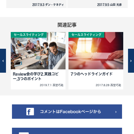
2017.9.3 ダン・ケネディ
2017.9.5 山田 光彦
関連記事
セールスライティング
セールスライティング
セ
て,売
Review会の学び2.実践コピ
7つのヘッドラインガイド
魔
ー,3つのポイント
西埜巧祐
2019.7.1 西埜巧祐
2017.8.28 西埜巧祐