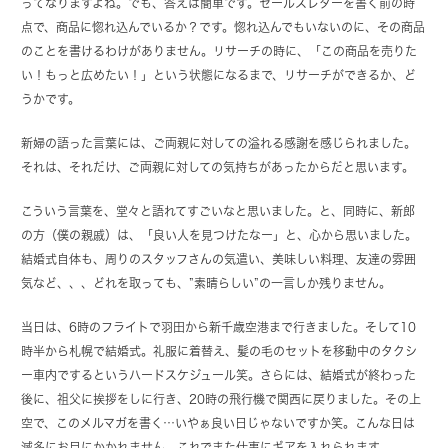
ってなりますよね。でも、答えは簡単です。セールスレターを書く前の時
点で、商品に惚れ込んでいるか？です。惚れ込んでもいないのに、その商品
のことを書けるわけがありません。リサーチの時に、「この商品を売りた
い！もっと広めたい！」という状態になるまで、リサーチができるか、ど
うかです。
新婦の語った言葉には、ご両親に対しての溢れる感謝を感じられました。
それは、それだけ、ご両親に対しての気持ちがあったからだと思います。
こういう言葉を、堂々と語れてすごいなと思いました。と、同時に、新郎
の方（僕の親戚）は、「良い人を見つけたなー」と、心から思いました。
結婚式自体も、周りのスタッフさんの気遣い、美味しい料理、友達の雰囲
気など、、、どれを取っても、”素晴らしい”の一言しか残りません。
当日は、6時のフライトで羽田から新千歳空港まで行きました。そして10
時半から札幌で結婚式。礼服に着替え、髪の毛のセットを移動中のタクシ
ー車内でするというハードスケジュール笑。さらには、結婚式が終わった
後に、祖父に挨拶をしに行き、20時の飛行機で関西に戻りました。その上
空で、このメルマガを書く…いやぁ良い日じゃないですか笑。こんな日は
滅多にお目にかかれません。これでまた仕事にギアを入れられます。