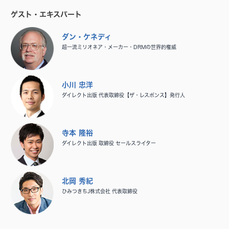
ゲスト・エキスパート
ダン・ケネディ
超一流ミリオネア・メーカー・DRMの世界的権威
小川 忠洋
ダイレクト出版 代表取締役【ザ・レスポンス】発行人
寺本 隆裕
ダイレクト出版 取締役 セールスライター
北岡 秀紀
ひみつきちJ株式会社 代表取締役