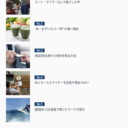
コート・マフラーなしで過ごした件
No.2
“あーまずい!もう一杯!”が凄い理由
No.3
[実証済]名刺から契約を取る方法
No.4
No1セールスライターを目指す理由 Part1
No.5
[動画あり]北海道で感じたマーケの変化