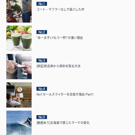
No.1
コート・マフラーなしで過ごした件
No.2
“あーまずい!もう一杯!”が凄い理由
No.3
[実証済]名刺から契約を取る方法
No.4
No1セールスライターを目指す理由 Part1
No.5
[動画あり]北海道で感じたマーケの変化