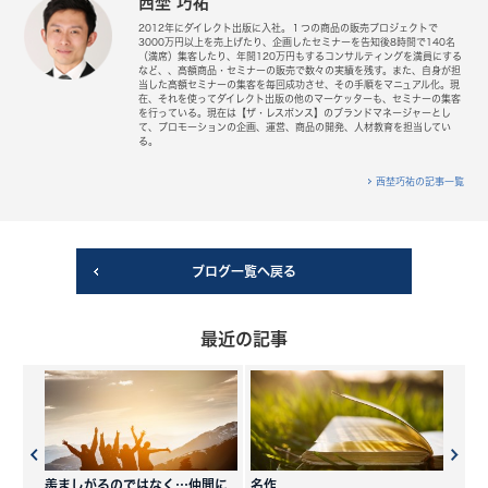
西埜 巧祐
2012年にダイレクト出版に入社。１つの商品の販売プロジェクトで
3000万円以上を売上げたり、企画したセミナーを告知後8時間で140名
（満席）集客したり、年間120万円もするコンサルティングを満員にする
など、、高額商品・セミナーの販売で数々の実績を残す。また、自身が担
当した高額セミナーの集客を毎回成功させ、その手順をマニュアル化。現
在、それを使ってダイレクト出版の他のマーケッターも、セミナーの集客
を行っている。現在は【ザ・レスポンス】のブランドマネージャーとし
て、プロモーションの企画、運営、商品の開発、人材教育を担当してい
る。
西埜巧祐の記事一覧
ブログ一覧へ戻る
最近の記事
羨ましがるのではなく…仲間に
名作