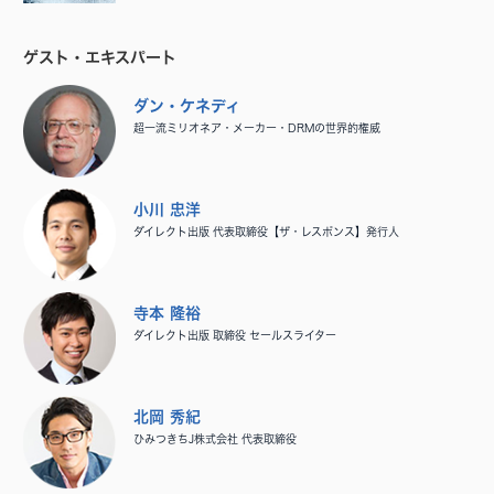
ゲスト・エキスパート
ダン・ケネディ
超一流ミリオネア・メーカー・DRMの世界的権威
小川 忠洋
ダイレクト出版 代表取締役【ザ・レスポンス】発行人
寺本 隆裕
ダイレクト出版 取締役 セールスライター
北岡 秀紀
ひみつきちJ株式会社 代表取締役