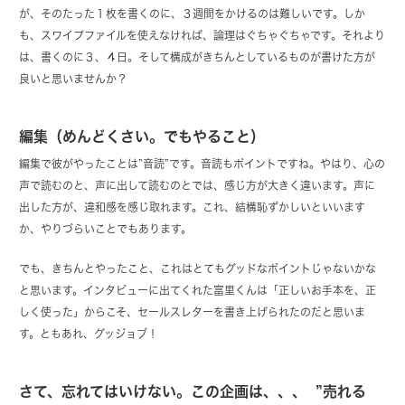
が、そのたった１枚を書くのに、３週間をかけるのは難しいです。しか
も、スワイプファイルを使えなければ、論理はぐちゃぐちゃです。それより
は、書くのに３、４日。そして構成がきちんとしているものが書けた方が
良いと思いませんか？
編集（めんどくさい。でもやること）
編集で彼がやったことは”音読”です。音読もポイントですね。やはり、心の
声で読むのと、声に出して読むのとでは、感じ方が大きく違います。声に
出した方が、違和感を感じ取れます。これ、結構恥ずかしいといいます
か、やりづらいことでもあります。
でも、きちんとやったこと、これはとてもグッドなポイントじゃないかな
と思います。インタビューに出てくれた富里くんは「正しいお手本を、正
しく使った」からこそ、セールスレターを書き上げられたのだと思いま
す。ともあれ、グッジョブ！
さて、忘れてはいけない。この企画は、、、 ”売れる