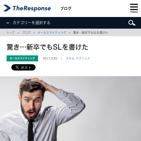
ブログ
カテゴリーを選択する
トップ
>
ブログ
>
セールスライティング
> 驚き…新卒でもSLを書けた
驚き…新卒でもSLを書けた
セールスライティング
2017.3.20 ｜
スキル
,
テクニック