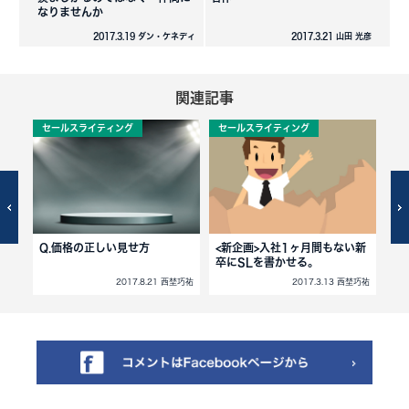
なりませんか
2017.3.19 ダン・ケネディ
2017.3.21 山田 光彦
関連記事
セールスライティング
セールスライティング
セ
,驚
Q.価格の正しい見せ方
<新企画>入社1ヶ月間もない新
sk
卒にSLを書かせる。
れ
西埜巧祐
2017.8.21 西埜巧祐
2017.3.13 西埜巧祐