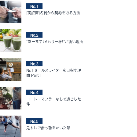
No.1
[実証済]名刺から契約を取る方法
No.2
“あーまずい!もう一杯!”が凄い理由
No.3
No1セールスライターを目指す理
由 Part1
No.4
コート・マフラーなしで過ごした
件
No.5
鬼トレで赤っ恥をかいた話