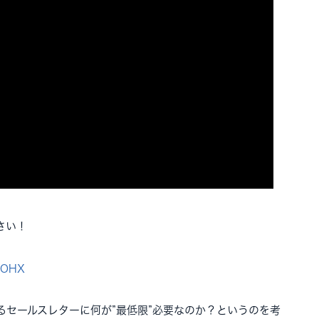
さい！
aHOHX
るセールスレターに何が”最低限”必要なのか？というのを考