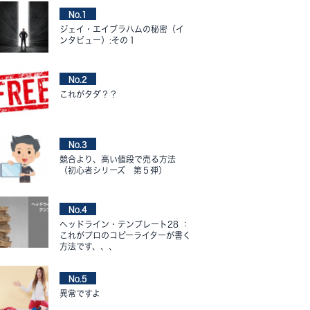
No.1
ジェイ・エイブラハムの秘密（イ
ンタビュー）:その１
No.2
これがタダ？？
No.3
競合より、高い値段で売る方法
（初心者シリーズ 第５弾）
No.4
ヘッドライン・テンプレート28 ：
これがプロのコピーライターが書く
方法です、、、
No.5
異常ですよ