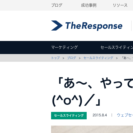
ブログ
成功事例
リソース
マーケティング
セールスライティ
トップ
>
ブログ
>
セールスライティング
> 「あ〜、や
「あ〜、やっ
(^o^)／」
ウェブセ
2015.8.4 ｜
セールスライティング