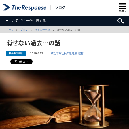
ブログ
カテゴリーを選択する
トップ
>
ブログ
>
社長の仕事術
> 消せない過去…の話
消せない過去…の話
社長の仕事術
2019.5.17 ｜
成功する社長の思考法
,
経営