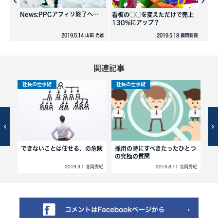
News:PPCアフィリ終了へ…
看板の◯◯を変えただけで売上
130%にアップ？
2019.5.14 山田 光彦
2019.5.18 藤岡将貴
関連記事
社長の仕事術
社長の仕事術
社
当た
できないことは任せる、の危険
採用の時にすべきたったひとつ
1
の究極の質問
北岡秀紀
2019.3.1 北岡秀紀
2015.8.11 北岡秀紀