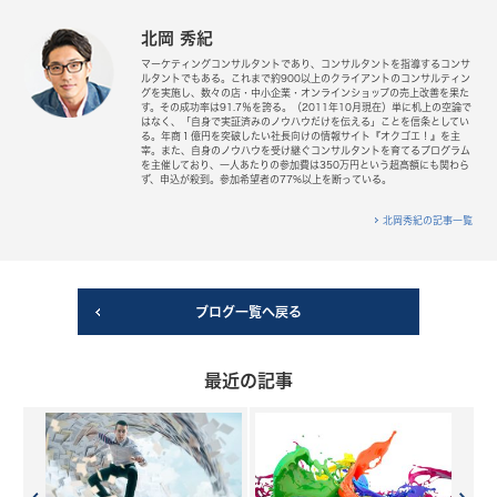
北岡 秀紀
マーケティングコンサルタントであり、コンサルタントを指導するコンサ
ルタントでもある。これまで約900以上のクライアントのコンサルティン
グを実施し、数々の店・中小企業・オンラインショップの売上改善を果た
す。その成功率は91.7％を誇る。（2011年10月現在）単に机上の空論で
はなく、「自身で実証済みのノウハウだけを伝える」ことを信条としてい
る。年商１億円を突破したい社長向けの情報サイト『オクゴエ！』を主
宰。また、自身のノウハウを受け継ぐコンサルタントを育てるプログラム
を主催しており、一人あたりの参加費は350万円という超高額にも関わら
ず、申込が殺到。参加希望者の77%以上を断っている。
北岡秀紀の記事一覧
ブログ一覧へ戻る
最近の記事