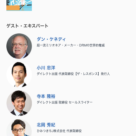
ゲスト・エキスパート
ダン・ケネディ
超一流ミリオネア・メーカー・DRMの世界的権威
小川 忠洋
ダイレクト出版 代表取締役【ザ・レスポンス】発行人
寺本 隆裕
ダイレクト出版 取締役 セールスライター
北岡 秀紀
ひみつきちJ株式会社 代表取締役