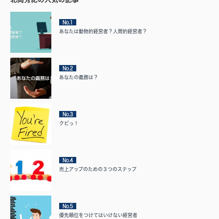
No.1
あなたは動物的経営者？人間的経営者？
No.2
あなたの義務は？
No.3
クビっ！
No.4
売上アップのための３つのステップ
No.5
優先順位をつけてはいけない経営者