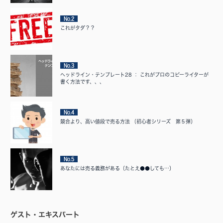
No.2
これがタダ？？
No.3
ヘッドライン・テンプレート28 ： これがプロのコピーライターが
書く方法です、、、
No.4
競合より、高い値段で売る方法 （初心者シリーズ 第５弾）
No.5
あなたには売る義務がある（たとえ●●しても…）
ゲスト・エキスパート