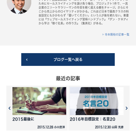
ためにセールスライティングを請け負う場合、プロジェクト1件で、一流
企業のエリートサラリーマンの年収を軽く超える額をチャージ。さらにそ
こから売上からのロイヤリティがかかる。これほど日本で最高クラスの料
金設定にもかかわらず「書いてください」という人が後を絶たない。著書
には『ウェブセールスライティング習得ハンドブック』『ダン・ケネディ
から学ぶ「稼ぐ社長」の作り方』（集英社）がある。
寺本隆裕の記事一覧
ブログ一覧へ戻る
最近の記事
2015最後に
2016年目標設定：名言20
2015.12.28 小川忠洋
2015.12.30 山田 光彦