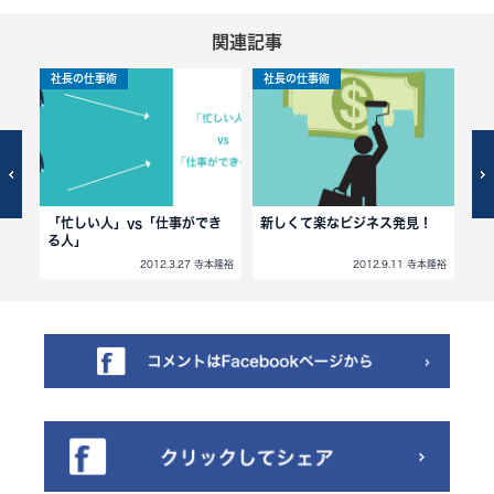
関連記事
社長の仕事術
社長の仕事術
社
「忙しい人」vs「仕事ができ
新しくて楽なビジネス発見！
起
る人」
寺本隆裕
2012.3.27 寺本隆裕
2012.9.11 寺本隆裕