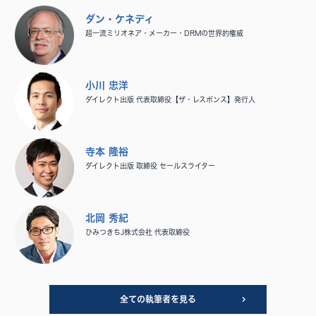
ダン・ケネディ
超一流ミリオネア・メーカー・DRMの世界的権威
小川 忠洋
ダイレクト出版 代表取締役【ザ・レスポンス】発行人
寺本 隆裕
ダイレクト出版 取締役 セールスライター
北岡 秀紀
ひみつきちJ株式会社 代表取締役
全ての執筆者を見る