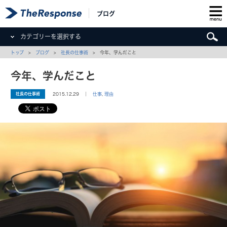
ブログ
カテゴリーを選択する
トップ
>
ブログ
>
社長の仕事術
> 今年、学んだこと
今年、学んだこと
社長の仕事術
2015.12.29 ｜
仕事
,
理由