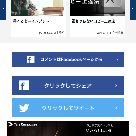
（悪
書くこと＝インプット
誰もやらないコピー上達法
異
寺本隆裕
2016.8.22 寺本隆裕
2015.11.3 寺本隆裕
この記事が気に入ったら
いいね！しよう