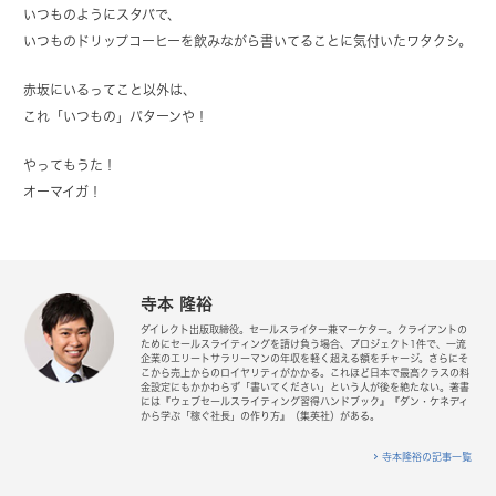
いつものようにスタバで、
いつものドリップコーヒーを飲みながら書いてることに気付いたワタクシ。
赤坂にいるってこと以外は、
これ「いつもの」パターンや！
やってもうた！
オーマイガ！
寺本 隆裕
ダイレクト出版取締役。セールスライター兼マーケター。クライアントの
ためにセールスライティングを請け負う場合、プロジェクト1件で、一流
企業のエリートサラリーマンの年収を軽く超える額をチャージ。さらにそ
こから売上からのロイヤリティがかかる。これほど日本で最高クラスの料
金設定にもかかわらず「書いてください」という人が後を絶たない。著書
には『ウェブセールスライティング習得ハンドブック』『ダン・ケネディ
から学ぶ「稼ぐ社長」の作り方』（集英社）がある。
寺本隆裕の記事一覧