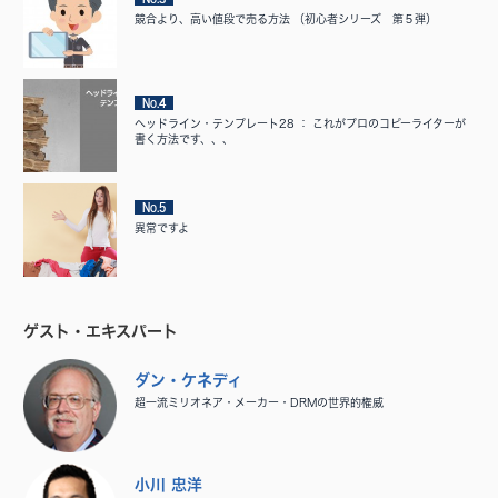
競合より、高い値段で売る方法 （初心者シリーズ 第５弾）
No.4
ヘッドライン・テンプレート28 ： これがプロのコピーライターが
書く方法です、、、
No.5
異常ですよ
ゲスト・エキスパート
ダン・ケネディ
超一流ミリオネア・メーカー・DRMの世界的権威
小川 忠洋