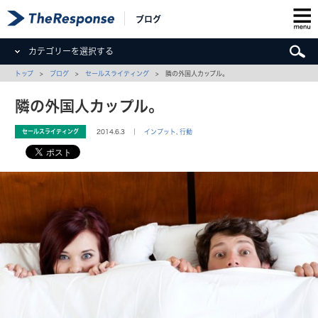
ブログ
カテゴリーを選択する
トップ
>
ブログ
>
セールスライティング
> 隣の外国人カップル。
隣の外国人カップル。
セールスライティング
2014.6.3 ｜
インプット
,
行動