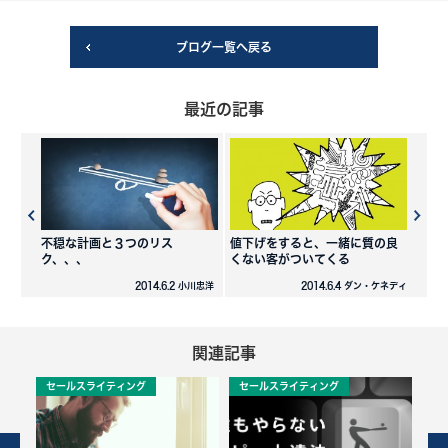
ブログ一覧へ戻る
最近の記事
不穏な計画と３つのリス
値下げをすると、一緒に質の良
ク、、、
くない客がついてくる
2014.6.2 小川忠洋
2014.6.4 ダン・ケネディ
関連記事
セールスライティング
セールスライティング
セ