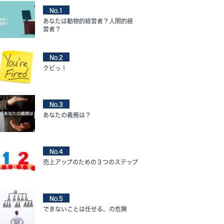
No.1
あなたは動物的経営者？人間的経
営者？
No.2
クビっ！
No.3
あなたの義務は？
No.4
売上アップのための３つのステップ
No.5
できないことは任せる、の危険