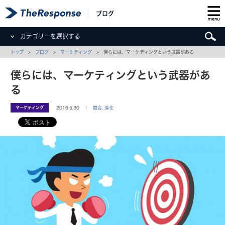
ブログ
カテゴリーを選択する
トップ
>
ブログ
>
マーケティング
> 僕らには、マーケティングという武器がある
僕らには、マーケティングという武器があ
る
マーケティング
2016.5.30 ｜
競合
,
進化