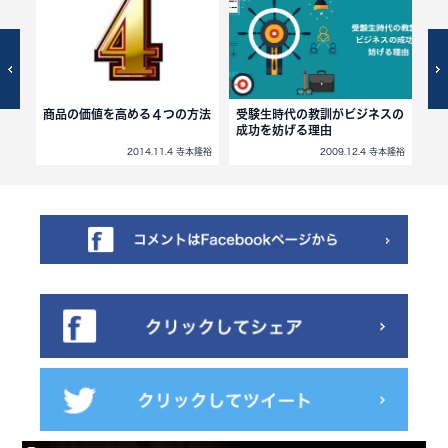
をも
商品の価値を高める４つの方法
受験生時代の教訓がビジネスの
マ
成功を妨げる理由
寺本隆裕
2014.11.4 寺本隆裕
2009.12.4 寺本隆裕