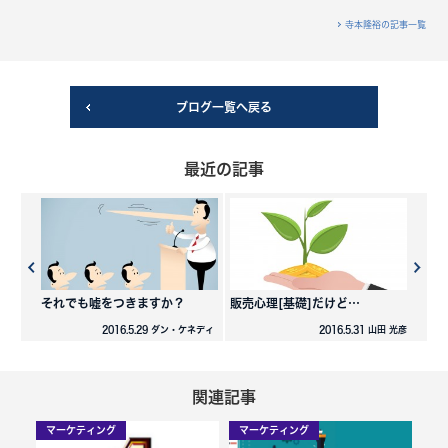
寺本隆裕の記事一覧
ブログ一覧へ戻る
最近の記事
それでも嘘をつきますか？
販売心理[基礎]だけど…
2016.5.29 ダン・ケネディ
2016.5.31 山田 光彦
関連記事
マーケティング
マーケティング
マ