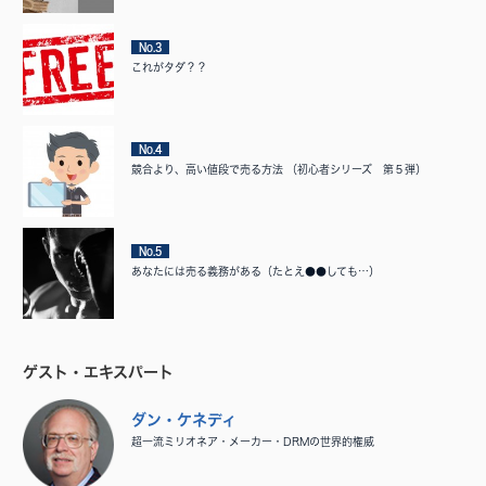
No.3
これがタダ？？
No.4
競合より、高い値段で売る方法 （初心者シリーズ 第５弾）
No.5
あなたには売る義務がある（たとえ●●しても…）
ゲスト・エキスパート
ダン・ケネディ
超一流ミリオネア・メーカー・DRMの世界的権威