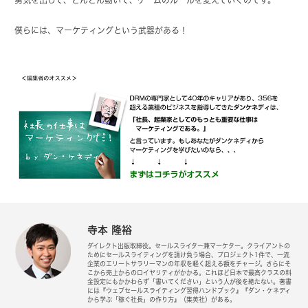
僕らには、マーケティングという武器がある！
寺本 隆裕
ダイレクト出版取締役。セールスライター兼マーケター。クライアントの
ためにセールスライティングを請け負う場合、プロジェクト1件で、一流
企業のエリートサラリーマンの年収を軽く超える額をチャージ。さらにそ
こから売上からのロイヤリティがかかる。これほど日本で最高クラスの料
金設定にもかかわらず「書いてください」という人が後を絶たない。著書
には『ウェブセールスライティング習得ハンドブック』『ダン・ケネディ
から学ぶ「稼ぐ社長」の作り方』（集英社）がある。