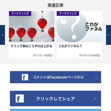
関連記事
マーケティング
マーケティング
マ
スト
クリック率はこうすれば上がる
これがファネル？
W
中谷佳正
2017.3.1 中谷佳正
2015.4.15 中谷佳正