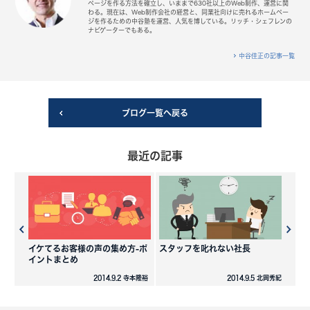
ページを作る方法を確立し、いままで630社以上のWeb制作、運営に関
わる。現在は、Web制作会社の経営と、同業社向けに売れるホームペー
ジを作るための中谷塾を運営、人気を博している。リッチ・シェフレンの
ナビゲーターでもある。
中谷佳正の記事一覧
ブログ一覧へ戻る
最近の記事
イケてるお客様の声の集め方-ポ
スタッフを叱れない社長
イントまとめ
2014.9.2 寺本隆裕
2014.9.5 北岡秀紀