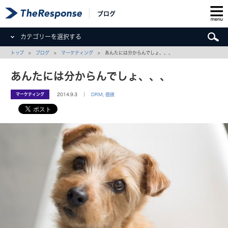
ブログ
カテゴリーを選択する
トップ
>
ブログ
>
マーケティング
> あんたには分からんでしょ、、、
あんたには分からんでしょ、、、
マーケティング
2014.9.3 ｜
DRM
,
価値