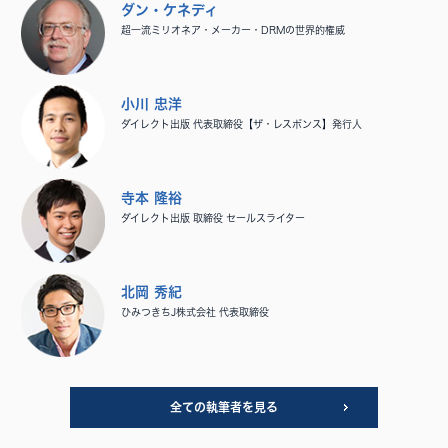
ダン・ケネディ
超一流ミリオネア・メーカー・DRMの世界的権威
小川 忠洋
ダイレクト出版 代表取締役【ザ・レスポンス】発行人
寺本 隆裕
ダイレクト出版 取締役 セールスライター
北岡 秀紀
ひみつきちJ株式会社 代表取締役
全ての執筆者を見る