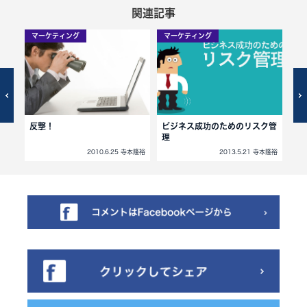
関連記事
マーケティング
マーケティング
マ
反撃！
ビジネス成功のためのリスク管
He
理
寺本隆裕
2010.6.25 寺本隆裕
2013.5.21 寺本隆裕