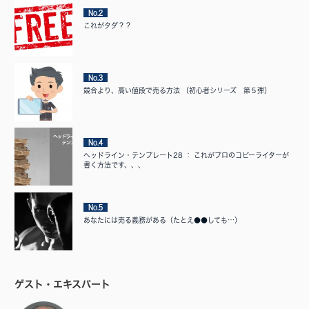
No.2
これがタダ？？
No.3
競合より、高い値段で売る方法 （初心者シリーズ 第５弾）
No.4
ヘッドライン・テンプレート28 ： これがプロのコピーライターが
書く方法です、、、
No.5
あなたには売る義務がある（たとえ●●しても…）
ゲスト・エキスパート