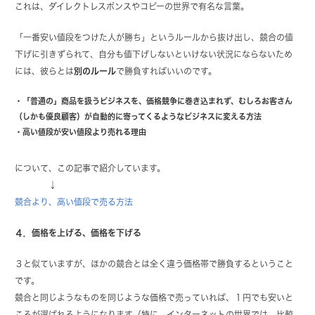
これは、ダイレクトレスポンスやコピーの世界で有名な言葉。
「一番安い値段をつけた人が勝ち」というルールから抜け出し、競合の値
下げに引きずられて、自分も値下げしないといけない状況にならないため
には、彼らとは
別のルール
で勝負すればいいのです。
・「普通の」商品を扱うビジネスを、価格競争に巻き込まれず、むしろお客さん
（しかも優良顧客）が自動的に寄ってくるようなビジネスに変える方法
・高い値段が安い値段より売れる理由
について、この記事で紹介しています。
↓
競合より、高い値段で売る方法
４．価格を上げる、価格を下げる
３と似ていますが、ほかの競合とは全く違う価格帯で勝負するということ
です。
競合と同じようなものを同じような価格で売っていれば、１円でも安いと
ころが選ばれるようになります（特に、インターネットの世界では、比較