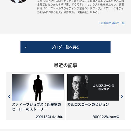
こから売上からのロイヤリティがかかる。これほど日本で最高クラスの料
金設定にもかかわらず「書いてください」という人が後を絶たない。著書
には『ウェブセールスライティング習得ハンドブック』『ダン・ケネディ
から学ぶ「稼ぐ社長」の作り方』（集英社）がある。
寺本隆裕の記事一覧
ブログ一覧へ戻る
最近の記事
スティーブジョブス：起業家の
カルロスゴーンのビジョン
ヒーローのストーリー
2009.12.24 小川忠洋
2009.12.28 小川忠洋