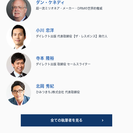
ダン・ケネディ
超一流ミリオネア・メーカー・DRMの世界的権威
小川 忠洋
ダイレクト出版 代表取締役【ザ・レスポンス】発行人
寺本 隆裕
ダイレクト出版 取締役 セールスライター
北岡 秀紀
ひみつきちJ株式会社 代表取締役
全ての執筆者を見る