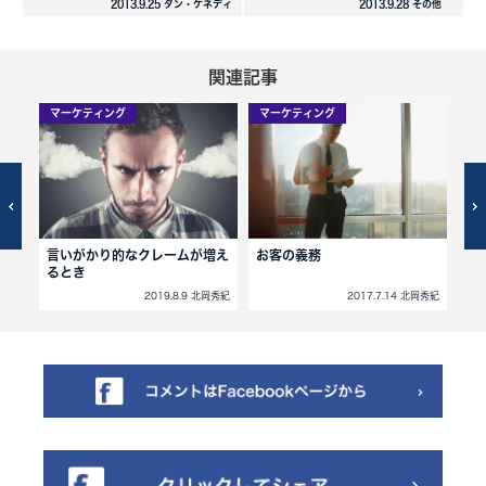
2013.9.25 ダン・ケネディ
2013.9.28 その他
関連記事
マーケティング
マーケティング
マ
クニ
言いがかり的なクレームが増え
お客の義務
穴
るとき
北岡秀紀
2019.8.9 北岡秀紀
2017.7.14 北岡秀紀