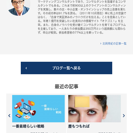
マーケティングコンサルタントであり、コンサルタントを指導するコンサ
ルタントでもある。これまで約900以上のクライアントのコンサルティン
グを実施し、数々の店・中小企業・オンラインショップの売上改善を果た
す。その成功率は91.7％を誇る。（2011年10月現在）単に机上の空論で
はなく、「自身で実証済みのノウハウだけを伝える」ことを信条としてい
る。年商１億円を突破したい社長向けの情報サイト『オクゴエ！』を主
宰。また、自身のノウハウを受け継ぐコンサルタントを育てるプログラム
を主催しており、一人あたりの参加費は350万円という超高額にも関わら
ず、申込が殺到。参加希望者の77%以上を断っている。
北岡秀紀の記事一覧
ブログ一覧へ戻る
最近の記事
一番素晴らしい戦略
塵もつもれば