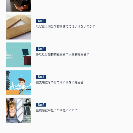
No.2
なぜ途上国に学校を建ててはいけないのか？
No.3
あなたは動物的経営者？人間的経営者？
No.4
優先順位をつけてはいけない経営者
No.5
金銭感覚が狂うのは悪いこと？