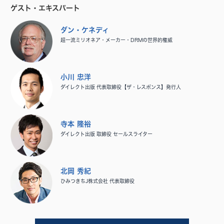
ゲスト・エキスパート
ダン・ケネディ
超一流ミリオネア・メーカー・DRMの世界的権威
小川 忠洋
ダイレクト出版 代表取締役【ザ・レスポンス】発行人
寺本 隆裕
ダイレクト出版 取締役 セールスライター
北岡 秀紀
ひみつきちJ株式会社 代表取締役