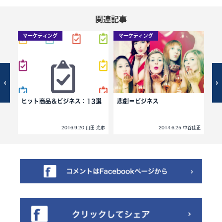
関連記事
マーケティング
マーケティング
マ
の理
ヒット商品＆ビジネス：13選
悲劇＝ビジネス
[p
ェ
法
 その他
2016.9.20 山田 光彦
2014.6.25 中谷佳正