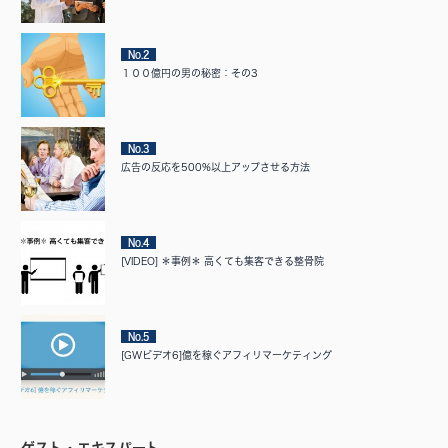
No.2
１００億円の男の秘密：その3
No.3
広告の反応を500%以上アップさせる方法
No.4
[VIDEO] ＊事例＊ 高くても集客できる整骨院
No.5
[GWビデオ6]億を稼ぐアフィリマーケティング