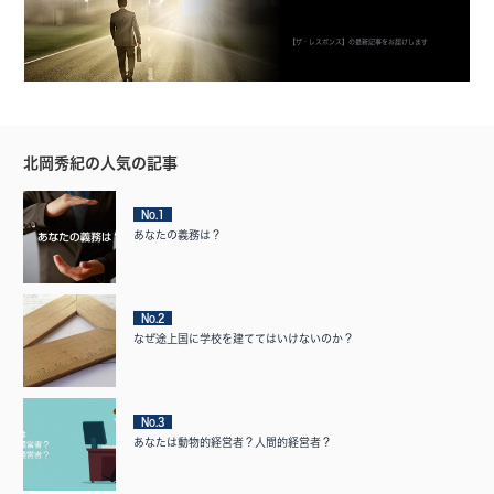
【ザ・レスポンス】の最新記事をお届けします
北岡秀紀の人気の記事
No.1
あなたの義務は？
No.2
なぜ途上国に学校を建ててはいけないのか？
No.3
あなたは動物的経営者？人間的経営者？