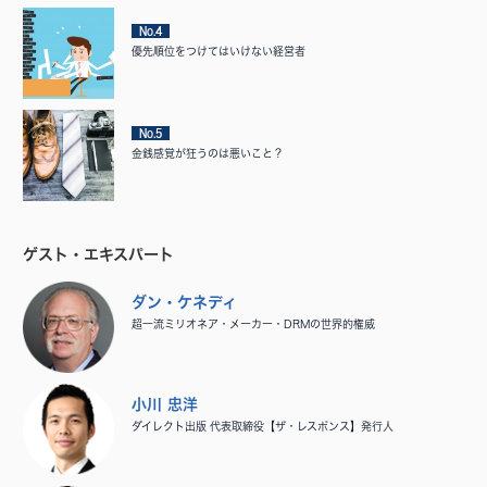
No.4
優先順位をつけてはいけない経営者
No.5
金銭感覚が狂うのは悪いこと？
ゲスト・エキスパート
ダン・ケネディ
超一流ミリオネア・メーカー・DRMの世界的権威
小川 忠洋
ダイレクト出版 代表取締役【ザ・レスポンス】発行人