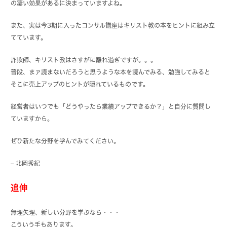
の凄い効果があるに決まっていますよね。
また、実は今3期に入ったコンサル講座はキリスト教の本をヒントに組み立
てています。
詐欺師、キリスト教はさすがに離れ過ぎですが。。。
普段、まァ読まないだろうと思うような本を読んでみる、勉強してみると
そこに売上アップのヒントが隠れているものです。
経営者はいつでも「どうやったら業績アップできるか？」と自分に質問し
ていますから。
ぜひ新たな分野を学んでみてください。
– 北岡秀紀
追伸
無理矢理、新しい分野を学ぶなら・・・
こういう手もあります。