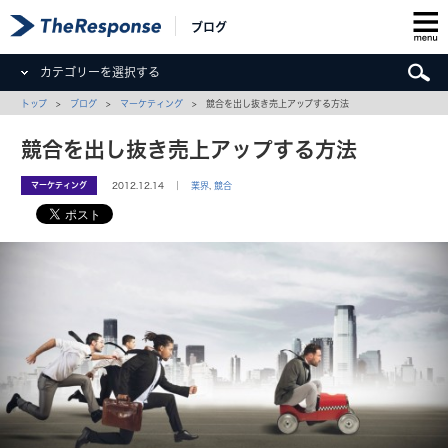
ブログ
カテゴリーを選択する
トップ
>
ブログ
>
マーケティング
> 競合を出し抜き売上アップする方法
競合を出し抜き売上アップする方法
マーケティング
2012.12.14 ｜
業界
,
競合