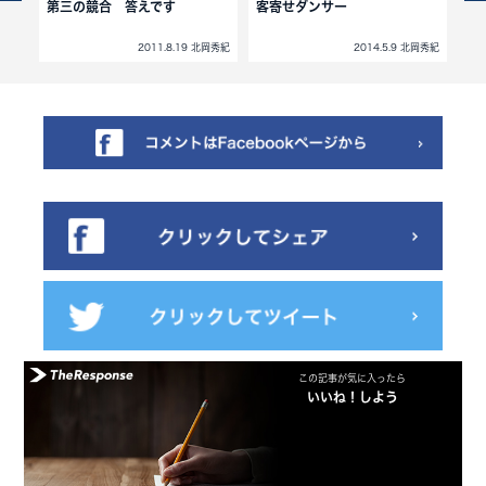
やれ
第三の競合 答えです
客寄せダンサー
ベ
北岡秀紀
2011.8.19 北岡秀紀
2014.5.9 北岡秀紀
この記事が気に入ったら
いいね！しよう