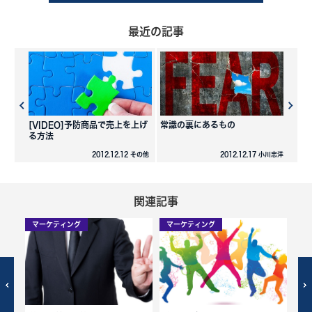
最近の記事
[VIDEO]予防商品で売上を上げ
常識の裏にあるもの
る方法
2012.12.12 その他
2012.12.17 小川忠洋
関連記事
マーケティング
マーケティング
マ