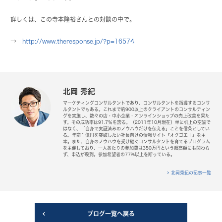
詳しくは、この寺本隆裕さんとの対談の中で。
→
http://www.theresponse.jp/?p=16574
北岡 秀紀
マーケティングコンサルタントであり、コンサルタントを指導するコンサ
ルタントでもある。これまで約900以上のクライアントのコンサルティン
グを実施し、数々の店・中小企業・オンラインショップの売上改善を果た
す。その成功率は91.7％を誇る。（2011年10月現在）単に机上の空論で
はなく、「自身で実証済みのノウハウだけを伝える」ことを信条としてい
る。年商１億円を突破したい社長向けの情報サイト『オクゴエ！』を主
宰。また、自身のノウハウを受け継ぐコンサルタントを育てるプログラム
を主催しており、一人あたりの参加費は350万円という超高額にも関わら
ず、申込が殺到。参加希望者の77%以上を断っている。
北岡秀紀の記事一覧
ブログ一覧へ戻る