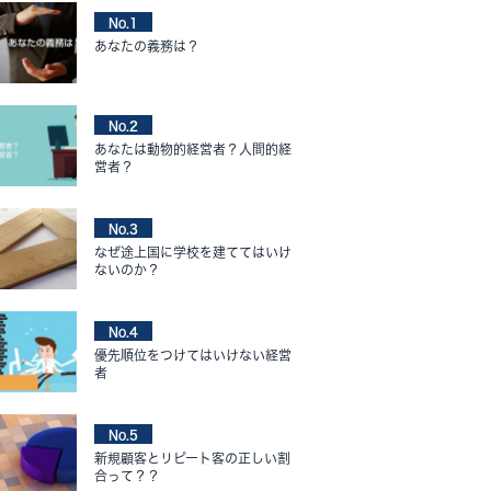
No.1
あなたの義務は？
No.2
あなたは動物的経営者？人間的経
営者？
No.3
なぜ途上国に学校を建ててはいけ
ないのか？
No.4
優先順位をつけてはいけない経営
者
No.5
新規顧客とリピート客の正しい割
合って？？