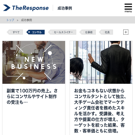
成功事例
トップ
> 成功事例
すべて
コンサル
セールスライター
仕事術
社長
セールスライティング
マーケティング
副業で100万円の売上。さ
お金もコネもない状態から
らにコンサルやサイト制作
コンサルタントとして独立、
の受注も…
大手ゲーム会社でマーケテ
ィング責任者を務めたスキ
ルを活かす。受講後、考え
方や提案の仕方が増え、タ
ーゲットを絞った結果、客
数・客単価ともに倍増。