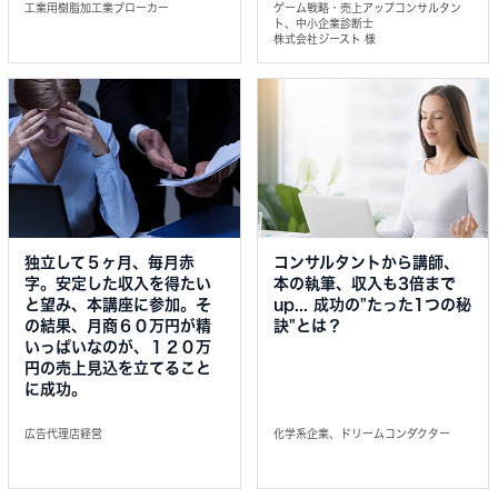
工業用樹脂加工業ブローカー
ゲーム戦略・売上アップコンサルタン
ト、中小企業診断士
株式会社ジースト 様
独立して５ヶ月、毎月赤
コンサルタントから講師、
字。安定した収入を得たい
本の執筆、収入も3倍まで
と望み、本講座に参加。そ
up... 成功の"たった1つの秘
の結果、月商６０万円が精
訣"とは？
いっぱいなのが、１２０万
円の売上見込を立てること
に成功。
広告代理店経営
化学系企業、ドリームコンダクター