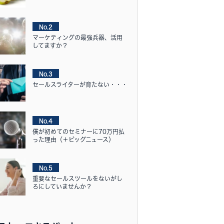
No.2
マーケティングの最強兵器、活用
してますか？
No.3
セールスライターが育たない・・・
No.4
僕が初めてのセミナーに70万円払
った理由（＋ビッグニュース）
No.5
重要なセールスツールをないがし
ろにしていませんか？