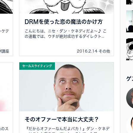
DRMを使った恋の魔法のかけ方
ーケテ
こんにちは、ニセ・ダン・ケネディだよ～♪ こ
の連載では、ウチが絶対成功するダイレクト...
M講座
2016.2.14 その他
セールスライティング
ゲ
そのオファーで本当に大丈夫？
色のス
『だからオファーなんだよバカ！』ダン・ケネデ