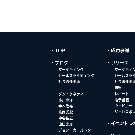
TOP
成功事例
ブログ
リソース
マーケティング
マーケティ
セールスライティング
セールスラ
社長の仕事術
社長の仕事
書籍
レポート
ダン・ケネディ
電子書籍
小川忠洋
ウェビナー
寺本隆裕
ザ・レスポ
北岡秀紀
中谷佳正
イベントレ
山田光彦
ジョン・カールトン