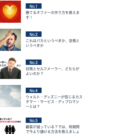
No.1
勝てるオファーの作り方を教えま
す！
No.2
これはバカというべきか、怠惰と
いうべきか
No.3
封筒とセルフメーラー、どちらが
よいのか？
No.4
ウォルト・ディズニーが信じるカス
タマー・サービス・ディプロマシ
ーとは？
No.5
顧客が減っている？では、短期間
で今より儲ける方法を教えましょ