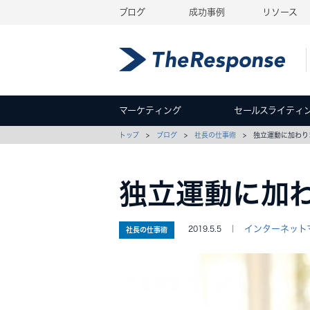
ブログ
成功事例
リソース
マーケティング
セールスライティ
トップ
>
ブログ
>
社長の仕事術
> 独立運動に加わり
独立運動に加
インターネット
2019.5.5 ｜
社長の仕事術